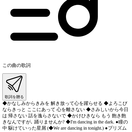
この曲の歌詞
歌詞を贈る
◆かなしみからきみを 解き放って心を躍らせる ◆よろこび
ならきっと ここにあって 心を離さない ◆さみしいから今日
は 帰さない 話を逸らさないで ◆かけひきなら もう 飽き飽
きなんですが､ 踊りませんか? ◆I'm dancing in the dark. ●瞳の
中 駆けていった星屑 (◆We are dancing in tonight.) ●プリズム