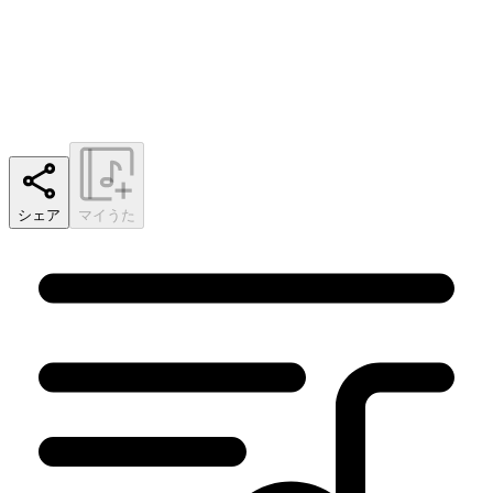
シェア
マイうた