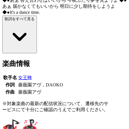
◆●あぁ 答え合わせはいいから 今夜ふたり夢を見ようよ ◆●
あぁ 届かなくてもいいから 明日に少し期待をしようよ
◆●It's a dance time.
歌詞をすべて見る
楽曲情報
歌手名
女王蜂
作詞
薔薇園アヴ，DAOKO
作曲
薔薇園アヴ
※対象楽曲の最新の配信状況について、遷移先のサ
ービスにて十分にご確認のうえでご利用ください。