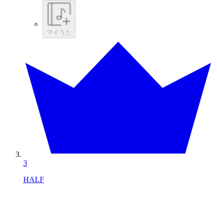
マイうた
3
HALF