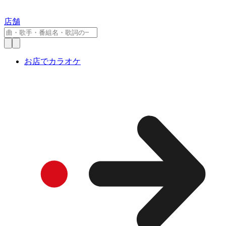
店舗
お店でカラオケ