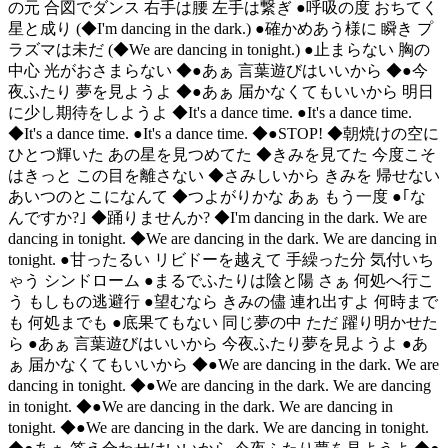
の元 合図でダンス 右手は腰 左手は繋ぎ ●呼吸の度 おちてく
星と成り (◆I'm dancing in the dark.) ●確かめあう様に 瞬き プ
ラズマは未だ (◆We are dancing in tonight.) ●止まらない 胸の
中心 光がおさまらない ◆●あぁ 言葉遊びはいいから ◆●今
夜ふたり 夢を見ようよ ◆●あぁ 届かなくてもいいから 明日
に少し期待をしようよ ◆It's a dance time. ●It's a dance time.
◆It's a dance time. ●It's a dance time. ◆●STOP! ◆朝焼けの空に
ひとつ輝いた あの星を見つめてた ◆きみを見てた 今度こそ
はきっと この目を離さない ◆さみしいから きみを 帰せない
あいつのとこになんて ◆つよがりかな あぁ もう一度 ●｢な
んですか?｣ ◆踊りませんか? ◆I'm dancing in the dark. We are
dancing in tonight. ◆We are dancing in the dark. We are dancing in
tonight. ●甘ったるい リビドーを越えて 手繰った分 気付いち
ゃう シンドローム ●まるでふたりは陰と陽 さぁ 何処へ行こ
う もしもの逃避行 ●望むなら きみの儘 連れ出すよ 何時まで
も 何処までも ●底果てもない 同じ夢の中 ただ 躍り明かせた
ら ●あぁ 言葉遊びはいいから 今夜ふたり夢を見ようよ ●あ
ぁ 届かなくてもいいから ◆●We are dancing in the dark. We are
dancing in tonight. ◆●We are dancing in the dark. We are dancing
in tonight. ◆●We are dancing in the dark. We are dancing in
tonight. ◆●We are dancing in the dark. We are dancing in tonight.