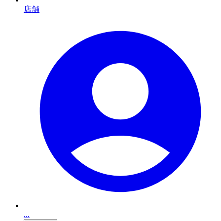
店舗
...