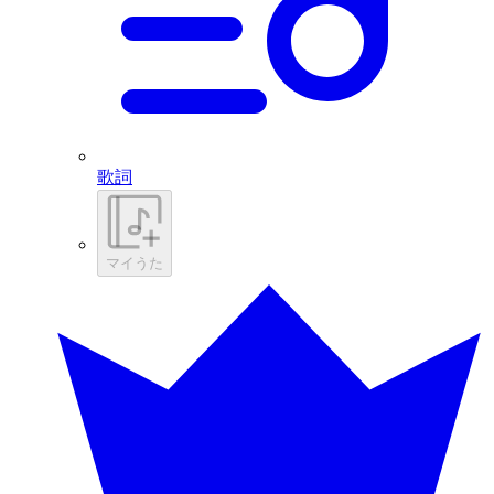
歌詞
マイうた