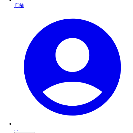
店舗
...