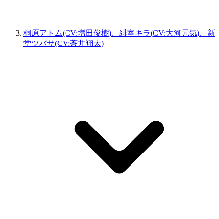
桐原アトム(CV:増田俊樹)、緋室キラ(CV:大河元気)、新
堂ツバサ(CV:蒼井翔太)