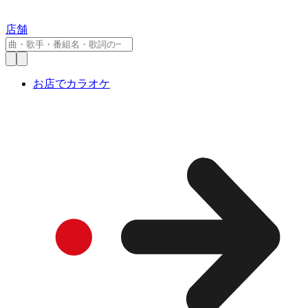
店舗
お店でカラオケ