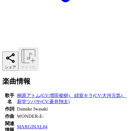
シェア
マイうた
楽曲情報
歌手
桐原アトム(CV:増田俊樹)、緋室キラ(CV:大河元気)、
名
新堂ツバサ(CV:蒼井翔太)
作詞
Daisuke Iwasaki
作曲
WONDER-E-
関連
MARGINAL#4
情報