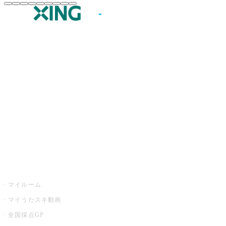
JOYSOUND.comトップ
カラオケ楽曲・歌詞検索
カラオケ店舗検索
全国カラオケ大会
イベント・キャンペーン
うたスキ
マイルーム
マイうたスキ動画
全国採点GP