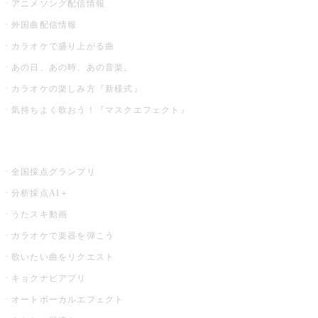
アニメソング配信情報
外国曲配信情報
カラオケで盛り上がる曲
あの日、あの時、あの音楽。
カラオケの楽しみ方『新様式』
気持ちよく歌おう！『マスクエフェクト』
お店でもっと楽しむ
全国採点グランプリ
分析採点AI＋
うたスキ動画
カラオケで楽器を弾こう
歌いたい曲をリクエスト
キョクナビアプリ
オートボーカルエフェクト