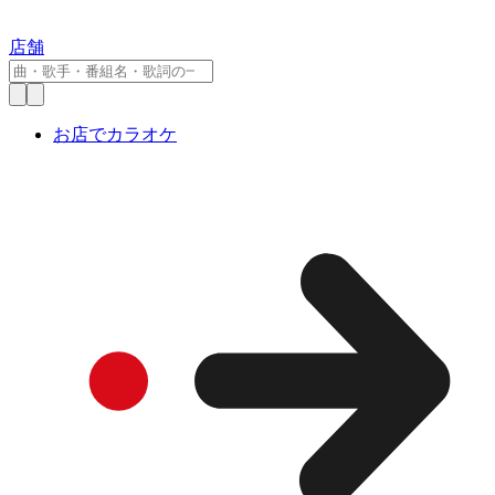
店舗
お店でカラオケ