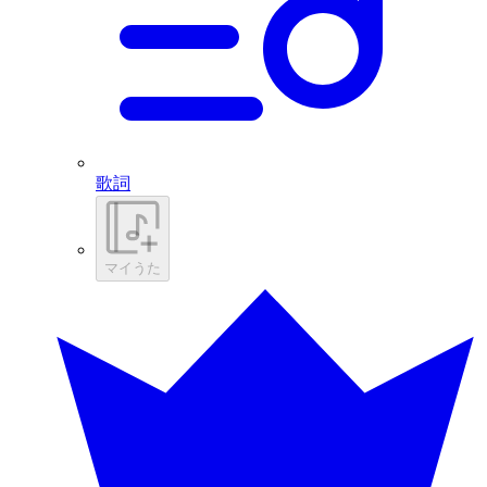
歌詞
マイうた