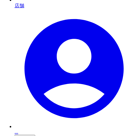
店舗
...