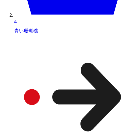
2
青い珊瑚礁