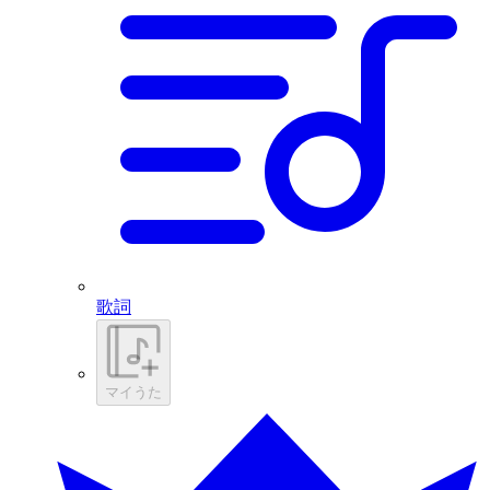
歌詞
マイうた