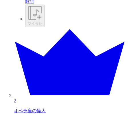
歌詞
マイうた
2
オペラ座の怪人