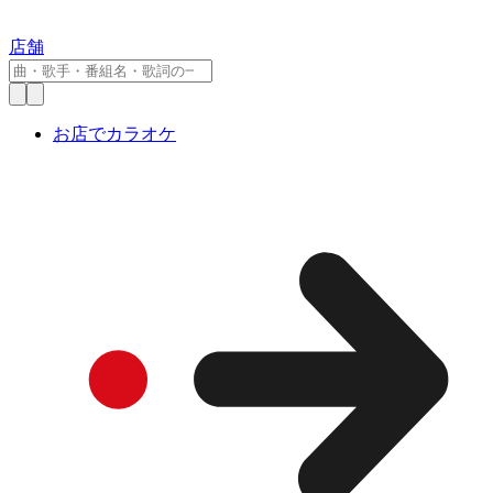
店舗
お店でカラオケ