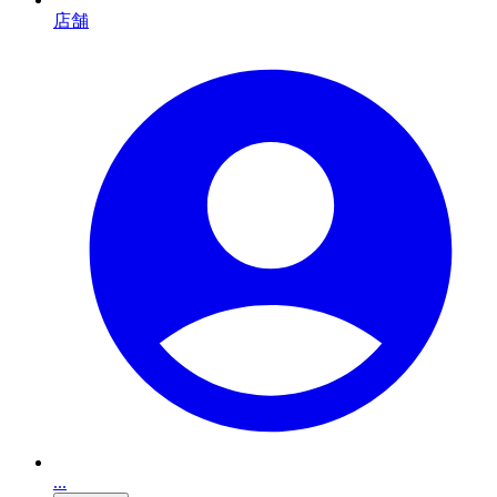
店舗
...