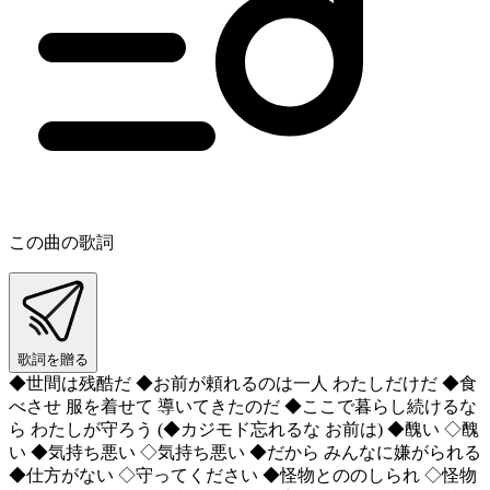
この曲の歌詞
歌詞を贈る
◆世間は残酷だ ◆お前が頼れるのは一人 わたしだけだ ◆食
べさせ 服を着せて 導いてきたのだ ◆ここで暮らし続けるな
ら わたしが守ろう (◆カジモド忘れるな お前は) ◆醜い ◇醜
い ◆気持ち悪い ◇気持ち悪い ◆だから みんなに嫌がられる
◆仕方がない ◇守ってください ◆怪物とののしられ ◇怪物