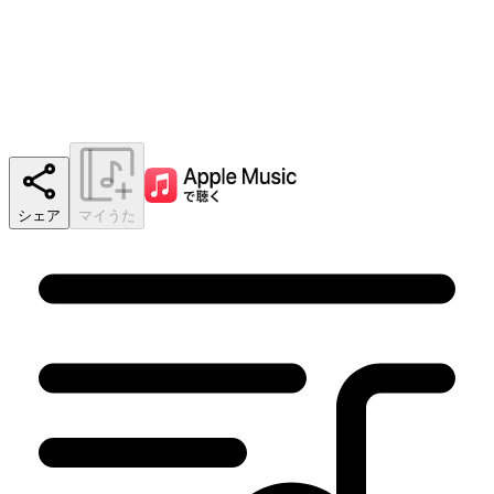
シェア
マイうた