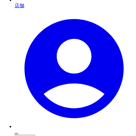
店舗
...