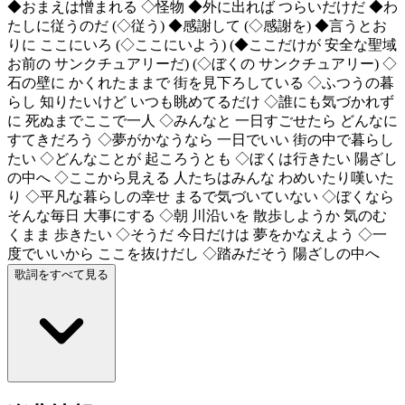
◆おまえは憎まれる ◇怪物 ◆外に出れば つらいだけだ ◆わ
たしに従うのだ (◇従う) ◆感謝して (◇感謝を) ◆言うとお
りに ここにいろ (◇ここにいよう) (◆ここだけが 安全な聖域
お前の サンクチュアリーだ) (◇ぼくの サンクチュアリー) ◇
石の壁に かくれたままで 街を見下ろしている ◇ふつうの暮
らし 知りたいけど いつも眺めてるだけ ◇誰にも気づかれず
に 死ぬまでここで一人 ◇みんなと 一日すごせたら どんなに
すてきだろう ◇夢がかなうなら 一日でいい 街の中で暮らし
たい ◇どんなことが 起ころうとも ◇ぼくは行きたい 陽ざし
の中へ ◇ここから見える 人たちはみんな わめいたり嘆いた
り ◇平凡な暮らしの幸せ まるで気づいていない ◇ぼくなら
そんな毎日 大事にする ◇朝 川沿いを 散歩しようか 気のむ
くまま 歩きたい ◇そうだ 今日だけは 夢をかなえよう ◇一
度でいいから ここを抜けだし ◇踏みだそう 陽ざしの中へ
歌詞をすべて見る