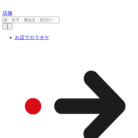
店舗
お店でカラオケ