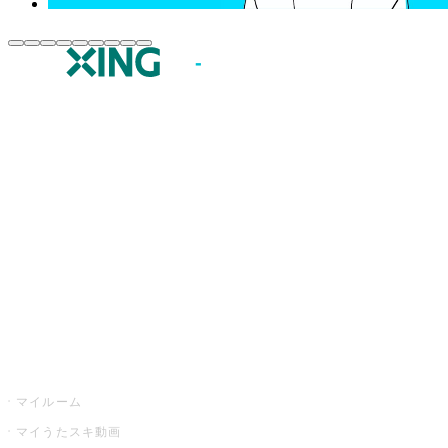
JOYSOUND.comトップ
カラオケ楽曲・歌詞検索
カラオケ店舗検索
全国カラオケ大会
イベント・キャンペーン
うたスキ
マイルーム
マイうたスキ動画