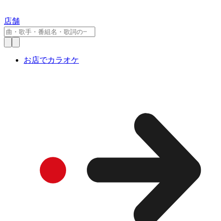
店舗
お店でカラオケ