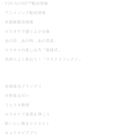
VOCALOID™配信情報
アニメソング配信情報
外国曲配信情報
カラオケで盛り上がる曲
あの日、あの時、あの音楽。
カラオケの楽しみ方『新様式』
気持ちよく歌おう！『マスクエフェクト』
お店でもっと楽しむ
全国採点グランプリ
分析採点AI＋
うたスキ動画
カラオケで楽器を弾こう
歌いたい曲をリクエスト
キョクナビアプリ