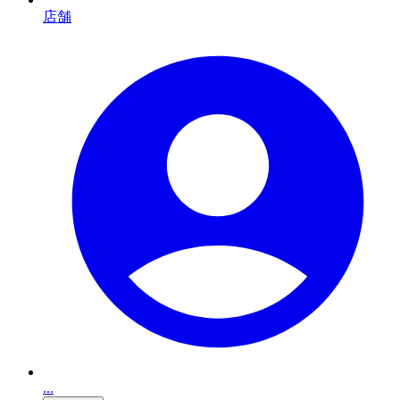
店舗
...