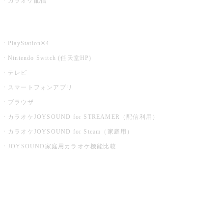
カラオケ配信
家庭用カラオケ
PlayStation®4
Nintendo Switch (任天堂HP)
テレビ
スマートフォンアプリ
ブラウザ
カラオケJOYSOUND for STREAMER（配信利用）
カラオケJOYSOUND for Steam（家庭用）
JOYSOUND家庭用カラオケ機能比較
アプリ・モバイルサービス一覧
音楽ニュース powered by ナタリー