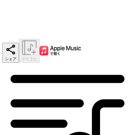
シェア
マイうた