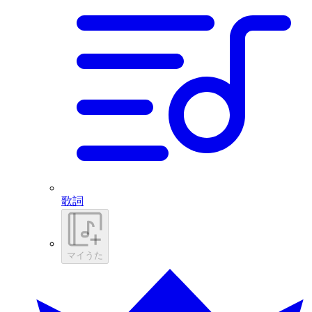
歌詞
マイうた