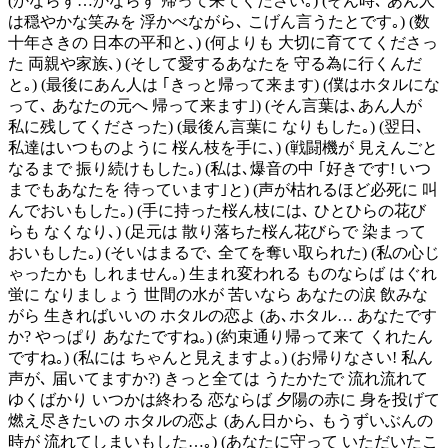
(かならず…かならず 帰って来てください｡) (そん時､ あん人
は穏やかな笑みを 浮かべながら､ こげん言うたとです｡) (数
十年さきの 日本の平和と､) (何よりも 大切に育ててくださっ
た 両親や家族､) (そして愛するあなたを 守る為に行くんだ
と｡) (最後にあん人は ｢きっと帰って来ます) (僕はホタルにな
って､ あなたの元へ 帰って来ます｣) (そん言葉は､あん人が
私に残してくださった) (最後ん言葉に なりもした｡) (翌日､
私達はいつものように 桜ん枝を手に､) (戦闘機が 見えんごと
なるまで 振り続けもした｡) (私は､爆音の中 ｢好きです! いつ
までもあなたを 待っています｣と) (声が枯れるほど必死に 叫
んでおいもした｡) (手に持った桜ん枝には､ ひとひらの花び
らも なくなり､) (足元は 散り落ちた桜ん花びらで 染まって
おいもした｡) (そいはまるで､ 全てを奪い取られた) (私の心じ
ゃったかも しれません｡) 生まれ変われる ものならば はぐれ
蛍に なりましょう 世間の水が 苦いなら あなたの涙 飲みな
がら 生きればいいの ホタルの恋よ (あ､ホタル… あなたです
か? やっぱり あなたですね｡) (約束通り帰って来て くれたん
ですね｡) (私には ちゃんと見えますよ｡) (お帰りなさい! 私ん
声が､ 届いてますか?) きっと全ては うたかたで 流れ流れて
ゆくばかり いつかは終わる 恋ならば 夕陽の赤に 身を投げて
燃え尽きたいの ホタルの恋よ (あん日から､ もうずいぶんの
時が 流れてしまいもした…｡) (あなたに守って いただいたこ