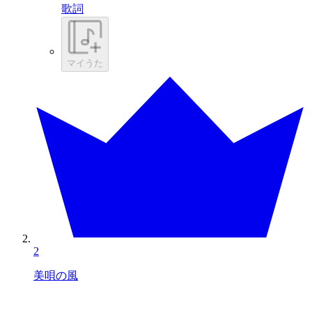
歌詞
マイうた
2
美唄の風