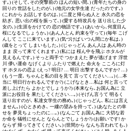
す｡) (そして､その突撃前の ほんの短い間､) (青年たちの身の
回りの 世話をしたのが､) (地元の女学生達 だったのです｡)
(これから お話しするのは､) (二度と帰らぬ人と 永久の恋を
紡ぎ､ 思い出の桜を振って､) (愛する特攻兵を 送り出した少
女の､) (生涯をかけての 恋の物語です｡) (あいから､何度目ん
桜になるでしょうか｡) (あん人とん 約束を守って) (毎年 こげ
んして ここに来ています｡) (気づけば いつん間にか私は､)
(歳をとって しまいもした｡) (じゃっどん あん人は あん時の
まま 戻って来てくれます｡) (私には 桜ん中を飛ぶ ホタルが
見えるんです｡) そっと両手で つかまえた 夢が逃げます 浮世
川 儚い運命 なげくより ふたりで燃えた 命火を こころに灯
す ホタルの恋よ (えっ? 明日? … 明日 出撃するんですか? …)
(もう一度､ ちゃんと私の目を見て 言ってください…｡) (…本
当に 明日行かれるんですか?) (こげなとき…私は 何と言って
差し上げたら よかとでしょうか?) (本来なら､お国ん為に 立
派にお役目を 果たしてください…｡) (そげん言うて 明るく
送り出すのが､ 私達女学生の務め｡) (じゃっどん､ 私には言え
ません｡) (心ときめき､ 一縷の望みを持って､) (あなたとの幸
せを 夢見ちょったのに…｡) (なんごて お国ん為に 大切な若
か命を 犠牲にせんと ならんとでしょうか?) (お願いです! か
ならず 帰ってきてください｡) (世間から なんち言われても､)