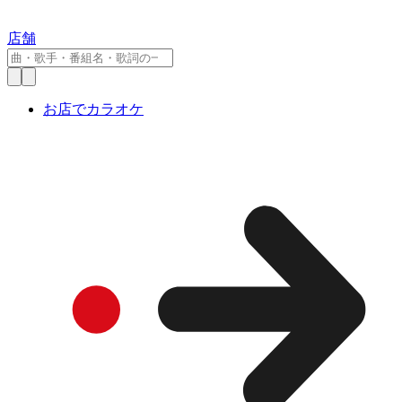
店舗
お店でカラオケ