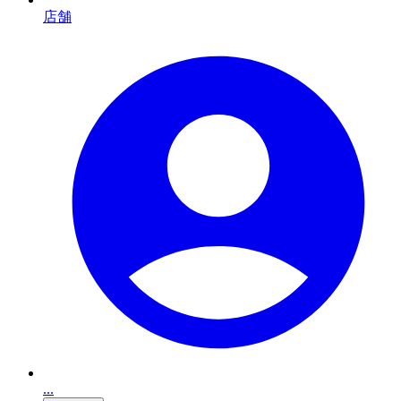
店舗
...