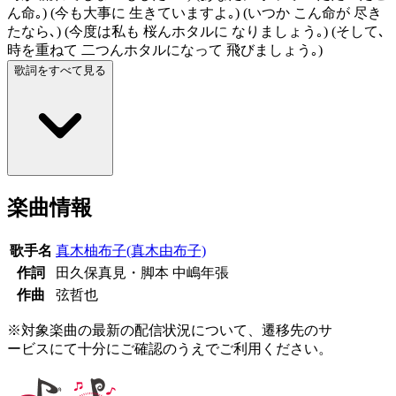
ん命｡) (今も大事に 生きていますよ｡) (いつか こん命が 尽き
たなら､) (今度は私も 桜んホタルに なりましょう｡) (そして､
時を重ねて 二つんホタルになって 飛びましょう｡)
歌詞をすべて見る
楽曲情報
歌手名
真木柚布子(真木由布子)
作詞
田久保真見・脚本 中嶋年張
作曲
弦哲也
※対象楽曲の最新の配信状況について、遷移先のサ
ービスにて十分にご確認のうえでご利用ください。