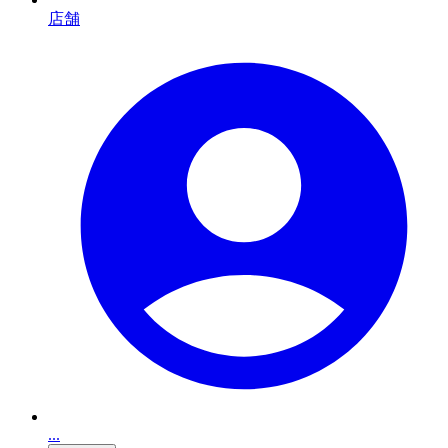
店舗
...