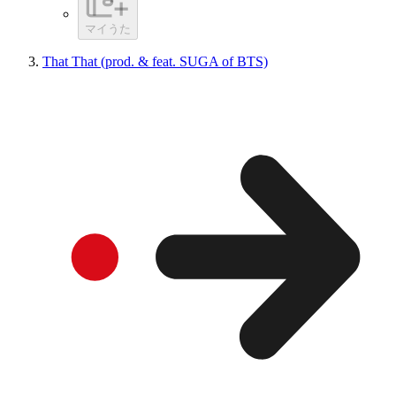
マイうた
That That (prod. & feat. SUGA of BTS)