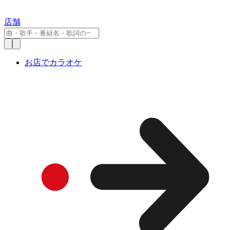
店舗
お店でカラオケ