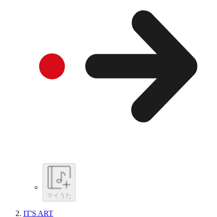
マイうた
IT'S ART