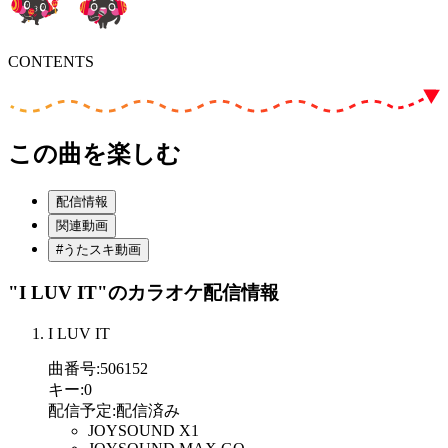
CONTENTS
この曲を楽しむ
配信情報
関連動画
#うたスキ動画
"I LUV IT"
のカラオケ配信情報
I LUV IT
曲番号
:
506152
キー
:
0
配信予定
:
配信済み
JOYSOUND X1