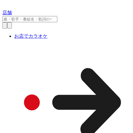
店舗
お店でカラオケ