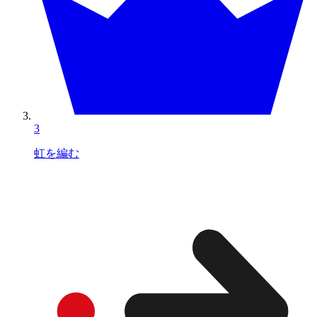
3
虹を編む