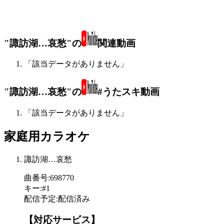
"諏訪湖…哀愁"の
関連動画
「該当データがありません」
"諏訪湖…哀愁"の
#うたスキ動画
「該当データがありません」
家庭用カラオケ
諏訪湖…哀愁
曲番号
:
698770
キー
:
#1
配信予定
:
配信済み
【対応サービス】