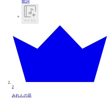
歌詞
マイうた
2
みれんの花