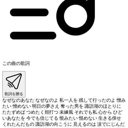
この曲の歌詞
歌詞を贈る
なぜなのあなた なぜなのよ 私一人を 残して行ったのよ 憎み
たい 憎めない 明日の夢さえ 奪った男を 諏訪湖のほとりに
たたずめば つめたく頬打つ 未練風 それでも私 心から ひど
いあなたを 今でも信じてる 恨みたい 恨めない 生きる倖せ
くれたんだもの 諏訪湖の向こうに 見えるのは 涙でにじんだ