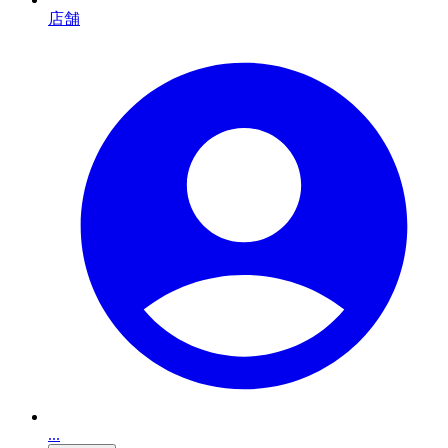
店舗
...