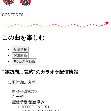
CONTENTS
この曲を楽しむ
配信情報
関連動画
#うたスキ動画
"諏訪湖…哀愁"
のカラオケ配信情報
諏訪湖…哀愁
曲番号
:
698770
キー
:
#1
配信予定
:
配信済み
JOYSOUND X1