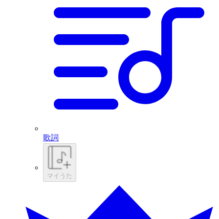
歌詞
マイうた