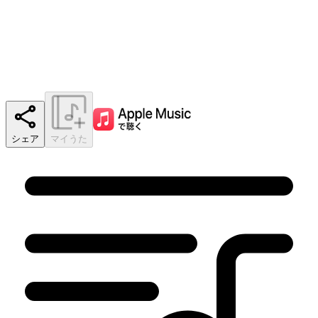
シェア
マイうた