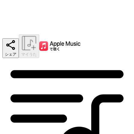
シェア
マイうた