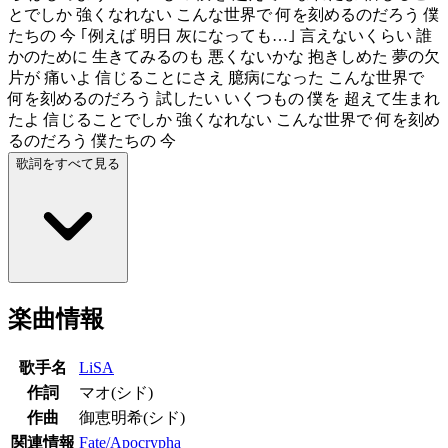
とでしか 強くなれない こんな世界で 何を刻めるのだろう 僕
たちの 今 ｢例えば 明日 灰になっても…｣ 言えないくらい 誰
かのために 生きてみるのも 悪くないかな 抱きしめた 夢の欠
片が 痛いよ 信じることにさえ 臆病になった こんな世界で
何を刻めるのだろう 試したい いくつもの 僕を 超えて生まれ
たよ 信じることでしか 強くなれない こんな世界で 何を刻め
るのだろう 僕たちの 今
歌詞をすべて見る
楽曲情報
歌手名
LiSA
作詞
マオ(シド)
作曲
御恵明希(シド)
関連情報
Fate/Apocrypha