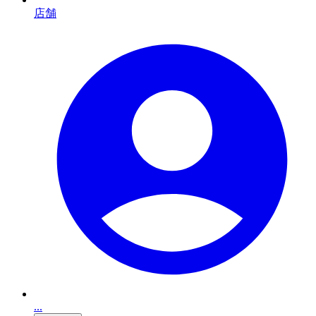
店舗
...