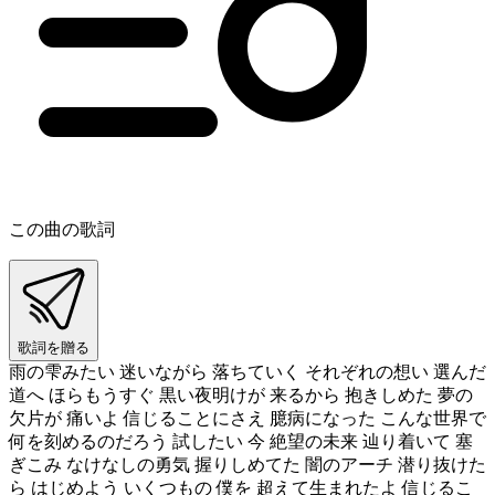
この曲の歌詞
歌詞を贈る
雨の雫みたい 迷いながら 落ちていく それぞれの想い 選んだ
道へ ほらもうすぐ 黒い夜明けが 来るから 抱きしめた 夢の
欠片が 痛いよ 信じることにさえ 臆病になった こんな世界で
何を刻めるのだろう 試したい 今 絶望の未来 辿り着いて 塞
ぎこみ なけなしの勇気 握りしめてた 闇のアーチ 潜り抜けた
ら はじめよう いくつもの 僕を 超えて生まれたよ 信じるこ