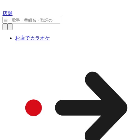
店舗
お店でカラオケ