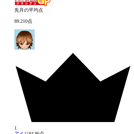
先月の平均点
89
.
210
点
1
アイリ
94.86点