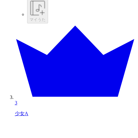
マイうた
3
少女A