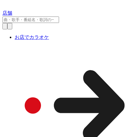
店舗
お店でカラオケ