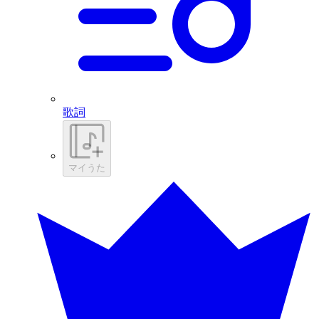
歌詞
マイうた