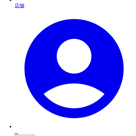
店舗
...