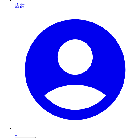
店舗
...