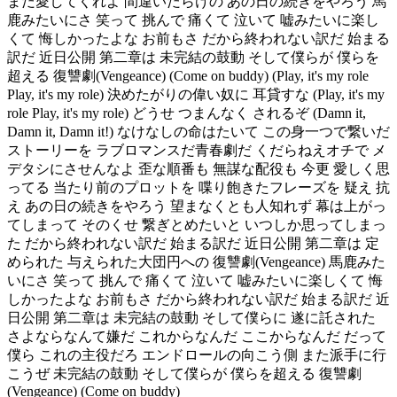
まだ愛してくれよ 間違いだらけの あの日の続きをやろう 馬
鹿みたいにさ 笑って 挑んで 痛くて 泣いて 嘘みたいに楽し
くて 悔しかったよな お前もさ だから終われない訳だ 始まる
訳だ 近日公開 第二章は 未完結の鼓動 そして僕らが 僕らを
超える 復讐劇(Vengeance) (Come on buddy) (Play, it's my role
Play, it's my role) 決めたがりの偉い奴に 耳貸すな (Play, it's my
role Play, it's my role) どうせ つまんなく されるぞ (Damn it,
Damn it, Damn it!) なけなしの命はたいて この身一つで繋いだ
ストーリーを ラブロマンスだ青春劇だ くだらねえオチで メ
デタシにさせんなよ 歪な順番も 無謀な配役も 今更 愛しく思
ってる 当たり前のプロットを 喋り飽きたフレーズを 疑え 抗
え あの日の続きをやろう 望まなくとも人知れず 幕は上がっ
てしまって そのくせ 繋ぎとめたいと いつしか思ってしまっ
た だから終われない訳だ 始まる訳だ 近日公開 第二章は 定
められた 与えられた大団円への 復讐劇(Vengeance) 馬鹿みた
いにさ 笑って 挑んで 痛くて 泣いて 嘘みたいに楽しくて 悔
しかったよな お前もさ だから終われない訳だ 始まる訳だ 近
日公開 第二章は 未完結の鼓動 そして僕らに 遂に託された
さよならなんて嫌だ これからなんだ ここからなんだ だって
僕ら これの主役だろ エンドロールの向こう側 また派手に行
こうぜ 未完結の鼓動 そして僕らが 僕らを超える 復讐劇
(Vengeance) (Come on buddy)