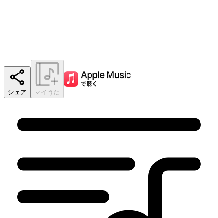
シェア
マイうた