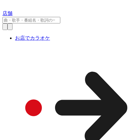
店舗
お店でカラオケ