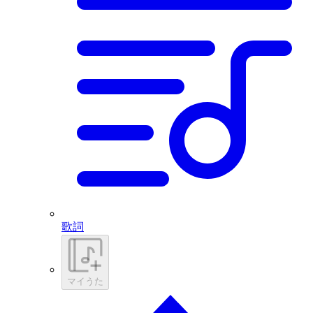
歌詞
マイうた