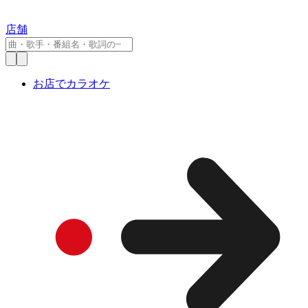
店舗
お店でカラオケ