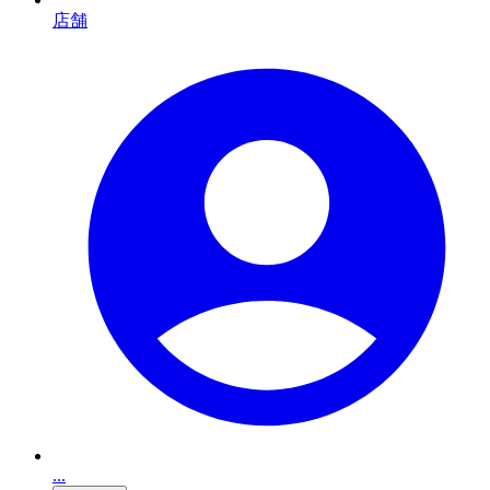
店舗
...