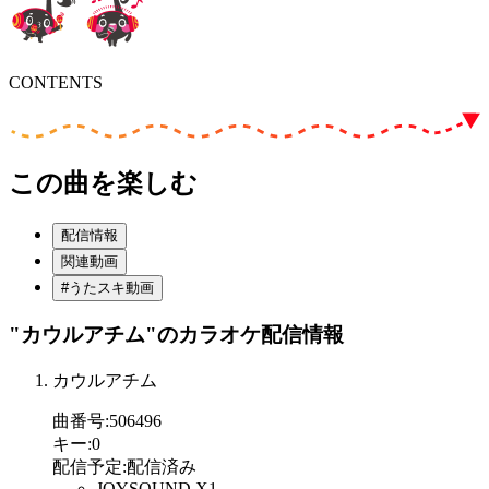
CONTENTS
この曲を楽しむ
配信情報
関連動画
#うたスキ動画
"カウルアチム"
のカラオケ配信情報
カウルアチム
曲番号
:
506496
キー
:
0
配信予定
:
配信済み
JOYSOUND X1