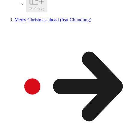
マイうた
Merry Christmas ahead (feat.Chundung)