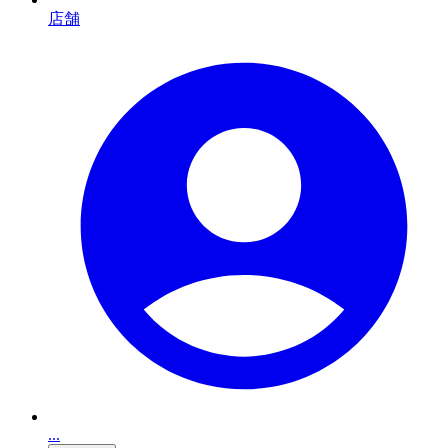
店舗
...