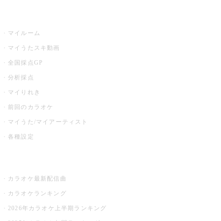
うたスキ
マイルーム
マイうたスキ動画
全国採点GP
分析採点
マイりれき
前回のカラオケ
マイうた/マイアーティスト
各種設定
お店でカラオケ
カラオケ最新配信曲
カラオケランキング
2026年カラオケ上半期ランキング