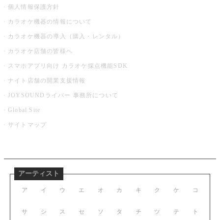
個人情報保護方針
カラオケ機器の情報について
カラオケ機器の導入（購入・レンタル）
カラオケ店舗の皆様へ
スマホアプリ向け カラオケ採点機能SDK
ナイト店舗の開業支援情報
JOYSOUNDライバー 事務所について
Global Site
サイトマップ
アーティスト
ア
イ
ウ
エ
オ
カ
キ
ク
ケ
コ
サ
シ
ス
セ
ソ
タ
チ
ツ
テ
ト