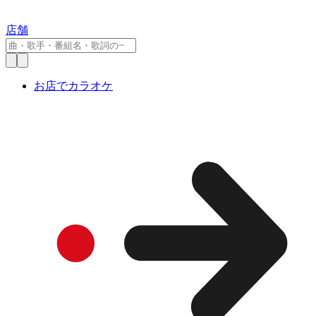
店舗
お店でカラオケ