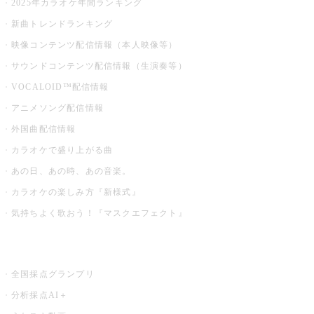
2025年カラオケ年間ランキング
新曲トレンドランキング
映像コンテンツ配信情報（本人映像等）
サウンドコンテンツ配信情報（生演奏等）
VOCALOID™配信情報
アニメソング配信情報
外国曲配信情報
カラオケで盛り上がる曲
あの日、あの時、あの音楽。
カラオケの楽しみ方『新様式』
気持ちよく歌おう！『マスクエフェクト』
お店でもっと楽しむ
全国採点グランプリ
分析採点AI＋