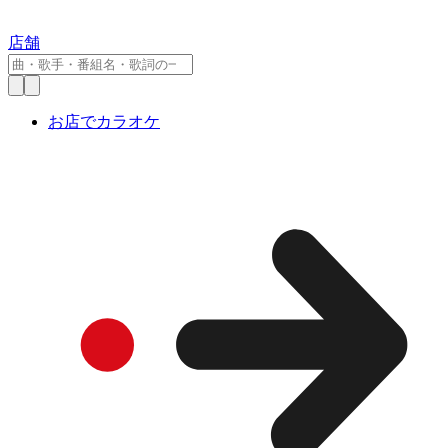
店舗
お店でカラオケ