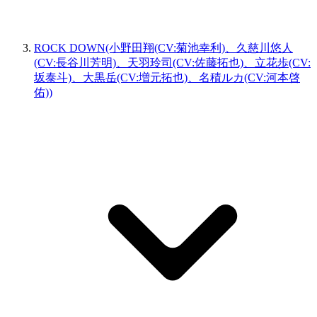
ROCK DOWN(小野田翔(CV:菊池幸利)、久慈川悠人
(CV:長谷川芳明)、天羽玲司(CV:佐藤拓也)、立花歩(CV:
坂泰斗)、大黒岳(CV:増元拓也)、名積ルカ(CV:河本啓
佑))