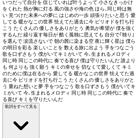
いつだって自分を 信じていれば叶うよって 小さなきっかけ
をくれた 熱が胸に灯る 風の強さや海の色 ほら､同じ時は無
い 見つけた未来への夢に はじめの一歩 頑張りたいと思う 愛
してる 暖かなこの世界 怯えてた過去に今 ピリオドを打ち行
こう たくさんの 優しさをありがとう 勇気が希望が 僕を強く
するんだ 繰り返す毎日が 酷く孤独に思えても 自分で｢独り｣
を選んで 涙流さないで 朝の茜に染まる空 夜に輝く星は 僕ら
の明日を彩る 楽しいことを 数える旅に出よう 手をつなごう
歌を口ずさもう 僕がいてキミがいて 今､生まれるメロディ
同じ時 同じこの時代に 奏でる喜び 僕は守りたいんだ 誰より
も 何よりも 強く願う キミの幸せを 切なくて愛しくて キミ
のために僕は在るから 愛してる 暖かなこの世界 怯えてた過
去に今 ピリオドを打ち行こう たくさんの 優しさをありがと
う 重ねた想いと夢 手をつなごう 歌を口ずさもう 僕がいてキ
ミがいて 今､生まれるメロディ 同じ時 同じこの時代に 奏で
る喜び キミを守りたいんだ
歌詞をすべて見る