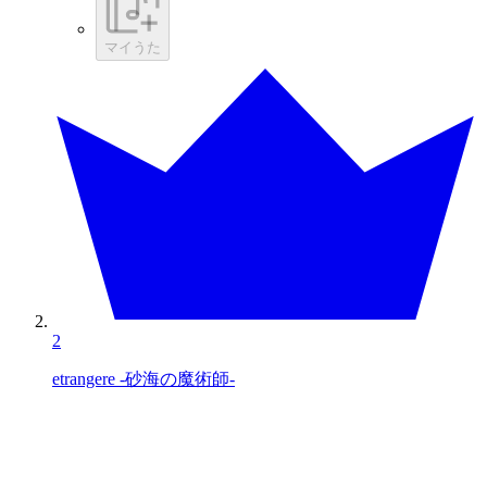
マイうた
2
etrangere -砂海の魔術師-