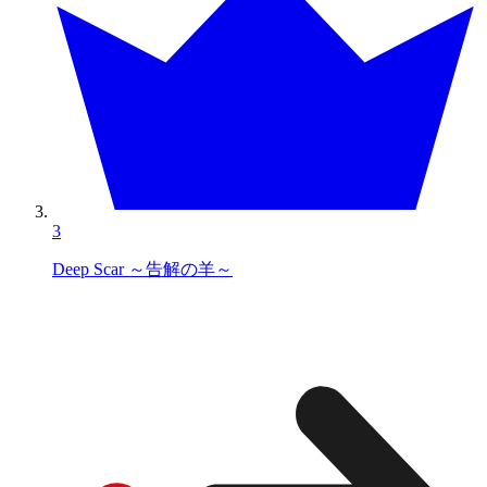
3
Deep Scar ～告解の羊～