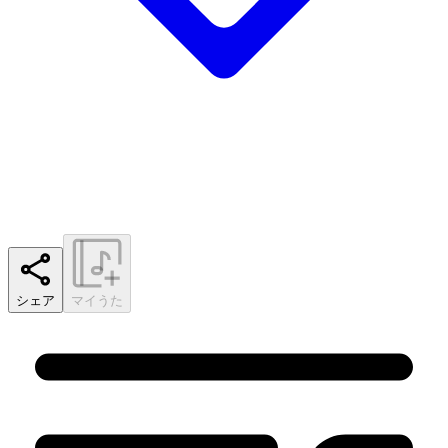
シェア
マイうた