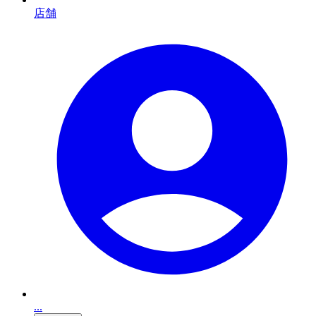
店舗
...