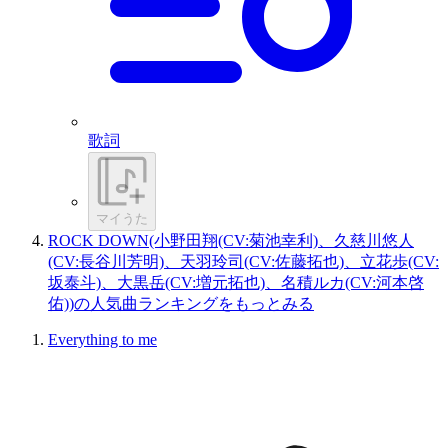
歌詞
マイうた
ROCK DOWN(小野田翔(CV:菊池幸利)、久慈川悠人
(CV:長谷川芳明)、天羽玲司(CV:佐藤拓也)、立花歩(CV:
坂泰斗)、大黒岳(CV:増元拓也)、名積ルカ(CV:河本啓
佑))の人気曲ランキングをもっとみる
Everything to me