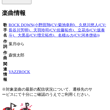
楽曲情報
歌
ROCK DOWN(小野田翔(CV:菊池幸利)、久慈川悠人(CV:
手
長谷川芳明)、天羽玲司(CV:佐藤拓也)、立花歩(CV:坂泰
名
斗)、大黒岳(CV:増元拓也)、名積ルカ(CV:河本啓佑))
作
葉月ゆら
詞
作
森慎太郎
曲
関
連
VAZZROCK
情
報
※対象楽曲の最新の配信状況について、遷移先のサ
ービスにて十分にご確認のうえでご利用ください。