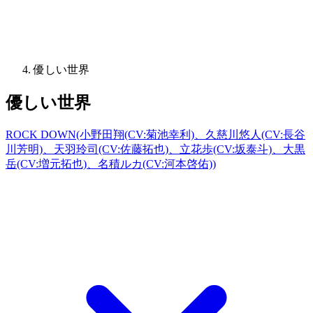
優しい世界
優しい世界
ROCK DOWN(小野田翔(CV:菊池幸利)、久慈川悠人(CV:長谷
川芳明)、天羽玲司(CV:佐藤拓也)、立花歩(CV:坂泰斗)、大黒
岳(CV:増元拓也)、名積ルカ(CV:河本啓佑))