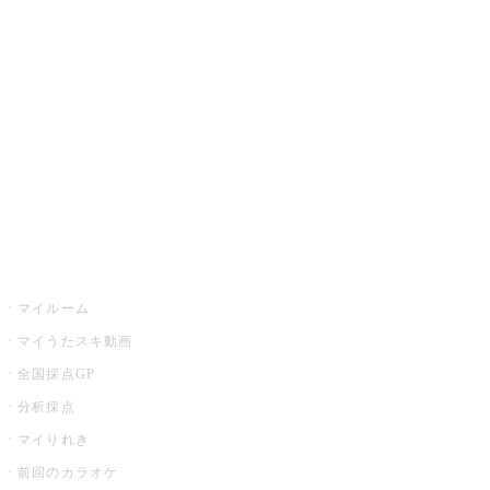
カラオケ楽曲・歌詞検索
カラオケ店舗検索
全国カラオケ大会
イベント・キャンペーン
うたスキ
マイルーム
マイうたスキ動画
全国採点GP
分析採点
マイりれき
前回のカラオケ