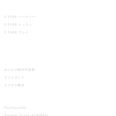
X PARK
X PARK パーティー
X PARK レッスン
X PARK プレイ
みるハコ
うたスキ ミュージックポスト
みんなの配信中楽曲
サイトガイド
カラオケ配信
家庭用カラオケ
PlayStation®4
Nintendo Switch (任天堂HP)