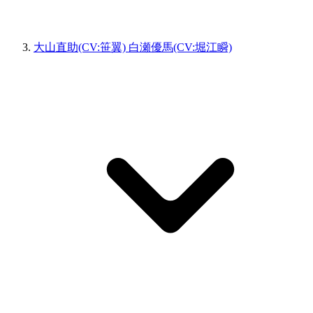
大山直助(CV:笹翼) 白瀬優馬(CV:堀江瞬)