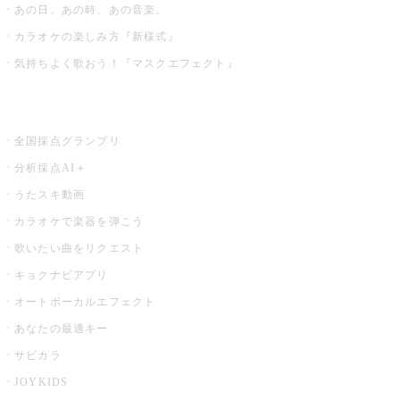
あの日、あの時、あの音楽。
カラオケの楽しみ方『新様式』
気持ちよく歌おう！『マスクエフェクト』
お店でもっと楽しむ
全国採点グランプリ
分析採点AI＋
うたスキ動画
カラオケで楽器を弾こう
歌いたい曲をリクエスト
キョクナビアプリ
オートボーカルエフェクト
あなたの最適キー
サビカラ
JOYKIDS