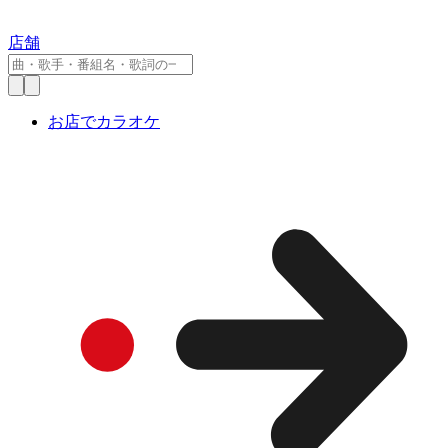
店舗
お店でカラオケ