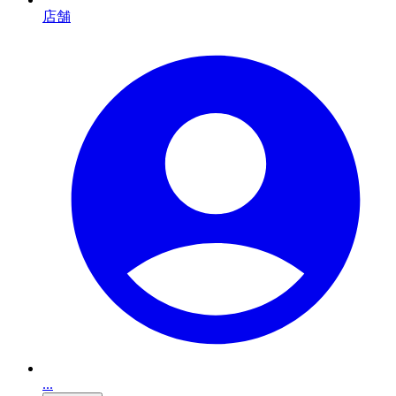
店舗
...