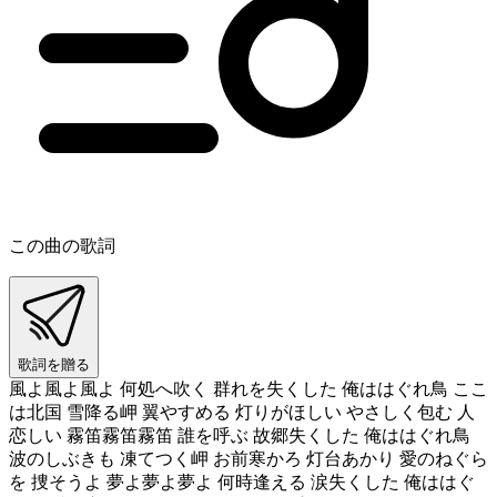
この曲の歌詞
歌詞を贈る
風よ風よ風よ 何処へ吹く 群れを失くした 俺ははぐれ鳥 ここ
は北国 雪降る岬 翼やすめる 灯りがほしい やさしく包む 人
恋しい 霧笛霧笛霧笛 誰を呼ぶ 故郷失くした 俺ははぐれ鳥
波のしぶきも 凍てつく岬 お前寒かろ 灯台あかり 愛のねぐら
を 捜そうよ 夢よ夢よ夢よ 何時逢える 涙失くした 俺ははぐ