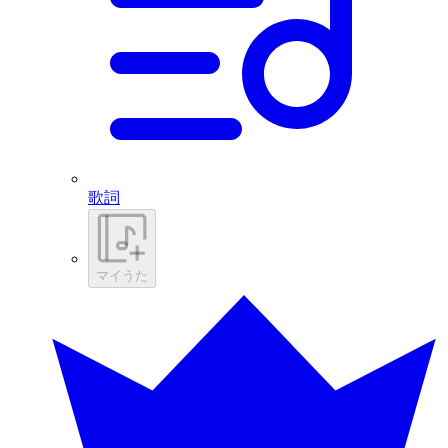
歌詞
マイうた