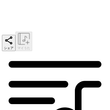
シェア
マイうた