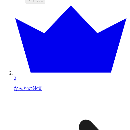
2
なみだの純情