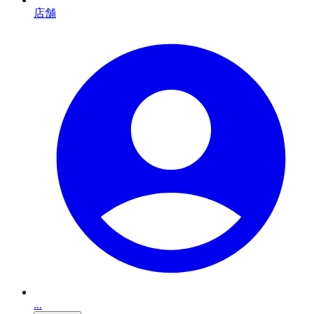
店舗
...