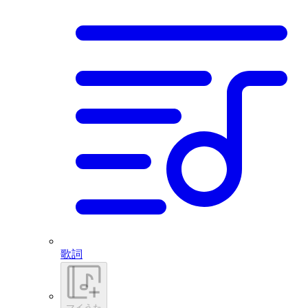
歌詞
マイうた