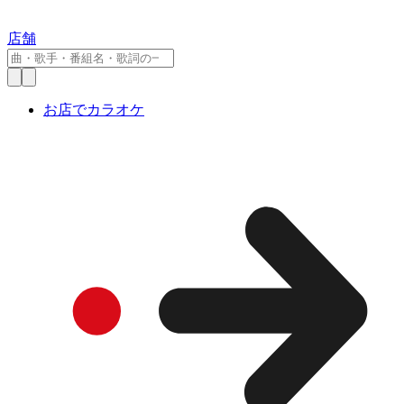
店舗
お店でカラオケ