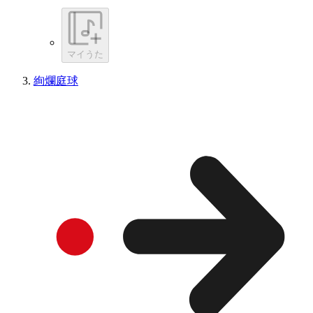
マイうた
絢爛庭球