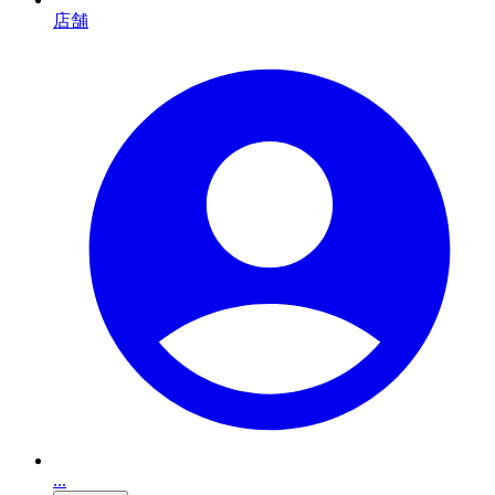
店舗
...