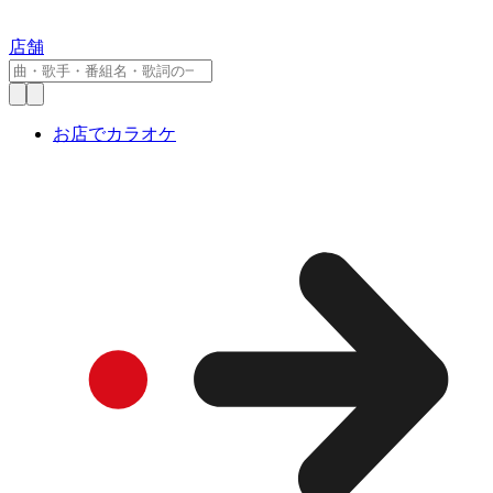
店舗
お店でカラオケ