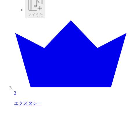
マイうた
3
エクスタシー