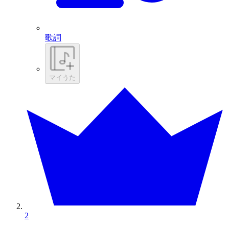
歌詞
マイうた
2