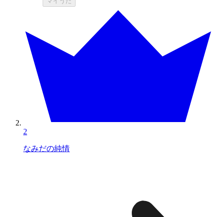
マイうた
2
なみだの純情