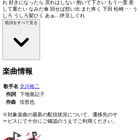
れ 好きになったら 戻れはしない 抱いて下さい もう一度 差
して重たい なみだ傘 回せば想い出 また疼く 下田 松崎･･･ う
しろ うしろ髪ひく あぁ…伊豆しぐれ
歌詞をすべて見る
楽曲情報
歌手名
北川裕二
作詞
下地亜記子
作曲
弦哲也
※対象楽曲の最新の配信状況について、遷移先のサ
ービスにて十分にご確認のうえでご利用ください。