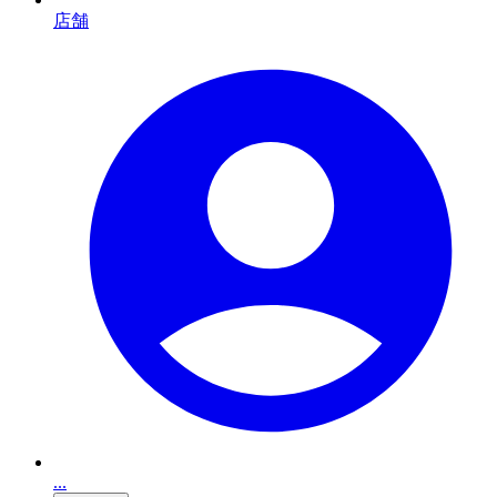
店舗
...