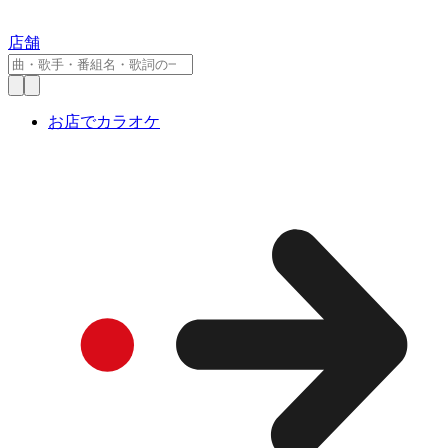
店舗
お店でカラオケ