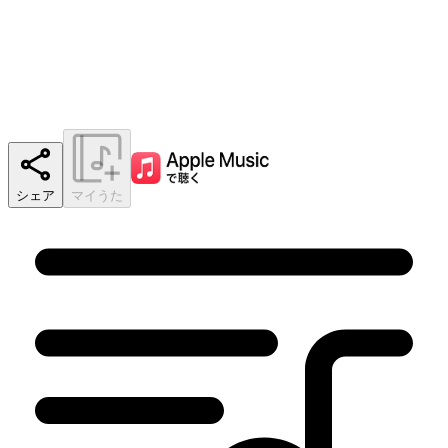
シェア
マイうた