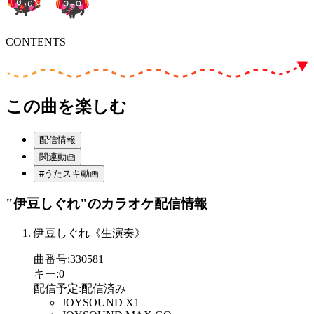
CONTENTS
この曲を楽しむ
配信情報
関連動画
#うたスキ動画
"伊豆しぐれ"
のカラオケ配信情報
伊豆しぐれ《生演奏》
曲番号
:
330581
キー
:
0
配信予定
:
配信済み
JOYSOUND X1