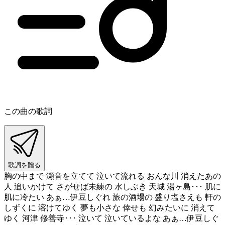
この曲の歌詞
歌詞を贈る
胸の中まで 瀬音を立てて 泣いて流れる おんな川 消えたあの
人 追いかけて さがせば未練の 水しぶき 天城 湯ヶ島･･･ 肌に
肌に冷たい あぁ…伊豆しぐれ 旅の酒場の 盛り塩さえも 軒の
しずくに 溶けてゆく 夢も小さな 倖せも 幻みたいに 消えて
ゆく 河津 修善寺･･･ 泣いて 泣いているよな あぁ…伊豆しぐ