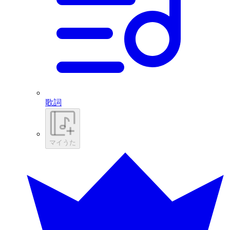
歌詞
マイうた