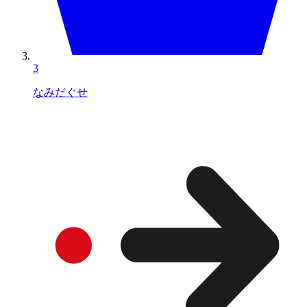
3
なみだぐせ