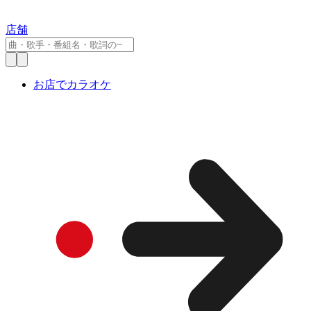
店舗
お店でカラオケ