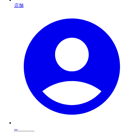
店舗
...