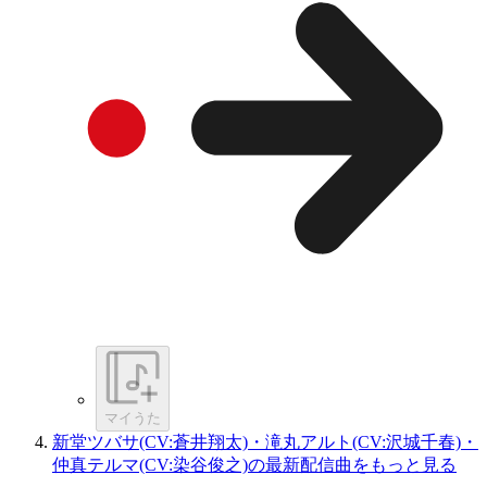
マイうた
新堂ツバサ(CV:蒼井翔太)・滝丸アルト(CV:沢城千春)・
仲真テルマ(CV:染谷俊之)の最新配信曲をもっと見る