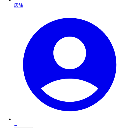
店舗
...