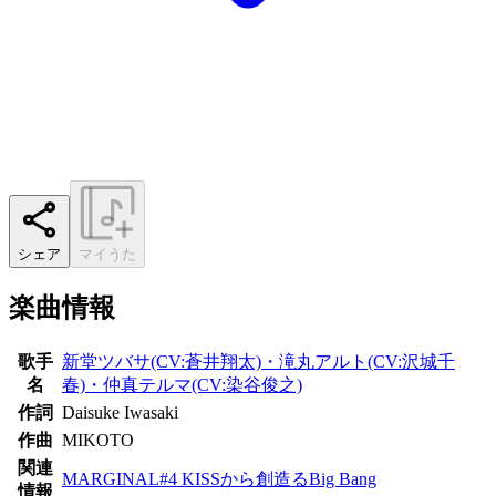
シェア
マイうた
楽曲情報
歌手
新堂ツバサ(CV:蒼井翔太)・滝丸アルト(CV:沢城千
名
春)・仲真テルマ(CV:染谷俊之)
作詞
Daisuke Iwasaki
作曲
MIKOTO
関連
MARGINAL#4 KISSから創造るBig Bang
情報