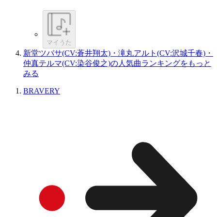
マイうた
新堂ツバサ(CV:蒼井翔太)・滝丸アルト(CV:沢城千春)・
仲真テルマ(CV:染谷俊之)の人気曲ランキングをもっと
みる
BRAVERY