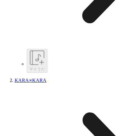
マイうた
KARA∞KARA