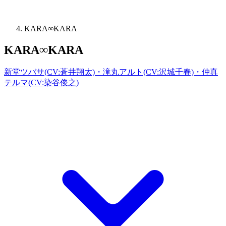
KARA∞KARA
KARA∞KARA
新堂ツバサ(CV:蒼井翔太)・滝丸アルト(CV:沢城千春)・仲真
テルマ(CV:染谷俊之)