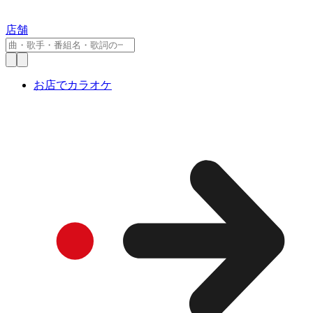
店舗
お店でカラオケ