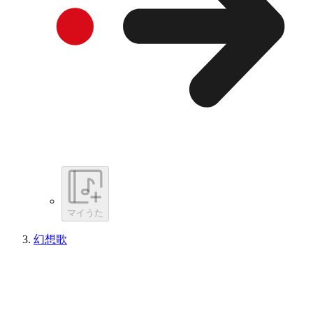
マイうた
幻想歌