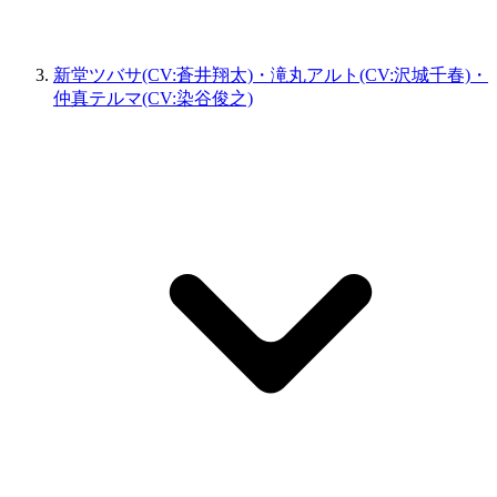
新堂ツバサ(CV:蒼井翔太)・滝丸アルト(CV:沢城千春)・
仲真テルマ(CV:染谷俊之)