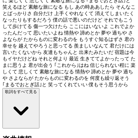
に 楽しくて 悲しくて 素敵な旅になる ｢まるでおとぎ話｣と
笑えるほど 素敵な旅になる もし あの時ああしたら そんなこ
とばっかりさ 自分だけ 上手くやれなくて 消えてしまいたく
なったりもするだろう 僕の話で悪いのだけど それでもこう
して歩けてる 傷一つ欠けたら ここにはいないよ これでよか
ったんだって 思いたいよね 情熱や 諦めとか 夢や 過ちや さ
よならが たからものに変わるのを もうすぐ知るはずさ 君の
幸せを 越えてやろうと思ってる 羨ましいなんて 君だけには
言いたくないから 友達もちゃんと 出来たみたいだ 宿題は今
もイヤだけどね それと何より 最近 生きててよかったって た
まに思うよ 君が出会う ｢これから｣はね 信じられない程に 楽
しくて 悲しくて 素敵な旅になる 情熱や 諦めとか 夢や 過ち
や さよならが たからものに変わるのを 何度も繰り返そう
｢まるでおとぎ話｣と 笑ってくれていい 僕もそう思うから
歌詞をすべて見る