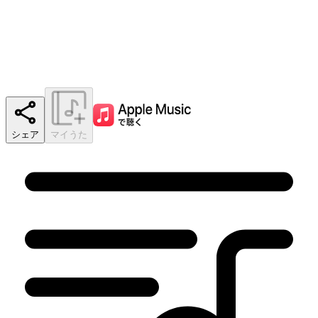
シェア
マイうた