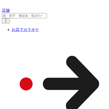
店舗
お店でカラオケ