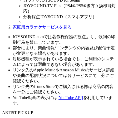
カラオケJOYSOUND for Steam
JOYSOUND.TV Plus（PS4®/PS5®後方互換機能対
応）
分析採点JOYSOUND（スマホアプリ）
家庭用カラオケサービスを見る
JOYSOUND.comでは著作権保護の観点より、歌詞の印
刷行為を禁止しています。
都合により、楽曲情報/コンテンツの内容及び配信予定
が変更となる場合があります。
対応機種が表示されている場合でも、ご利用のシステ
ムによっては選曲できない場合があります。
リンク先のApple MusicやAmazon Musicのサービス詳細
や楽曲の配信状況については各サービスにて十分にご
確認ください。
リンク先のiTunes Storeでご購入される際は商品の内容
を十分にご確認ください。
YouTube動画の表示には
[YouTube API]
を利用していま
す。
ARTIST PICKUP