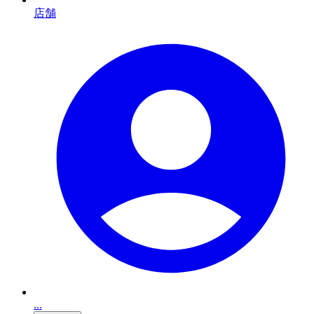
店舗
...