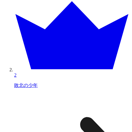
2
敗北の少年