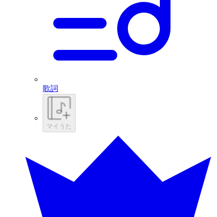
歌詞
マイうた