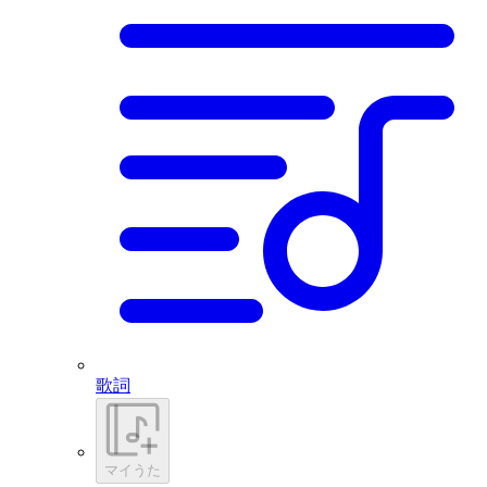
歌詞
マイうた