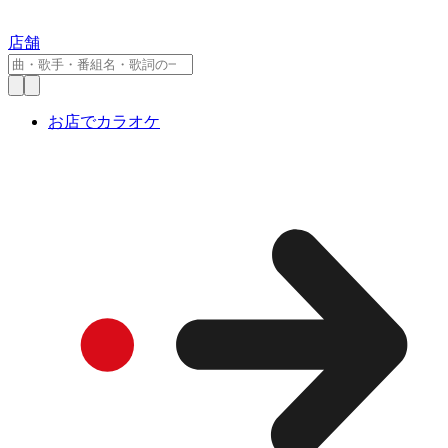
店舗
お店でカラオケ