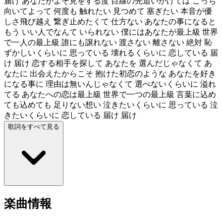
届け あなたがよそ見をする度 目線の先追いかけては こっち
向いてよって 何度も 触れたい 見つめて 塞ぎたい 本音が優
しさ飛び越え 繋ぎ止めたくて 仕方ない あなたの事になると
もう いい人でなんて いられない 僕にはあなたが最上級 世界
で一人の最上級 誰にも譲れない 渡さない 離さない 絶対 恥
ずかしいくらいに 思っている 壊れるくらいに 恋している 届
け 届け 恋する相手を探して あなたを 選んだじゃなくて あ
なたに 出会えたからこそ 抱けた初恋のような あなたを好き
になる事に 理由は無いんじゃなくて 選べないくらいに 溢れ
てる あなたへの恋は最上級 世界で一つの最上級 言葉に込め
ても込めても 足りない想い 泣きたいくらいに 思っている 泣
きたいくらいに 恋している 届け 届け
歌詞をすべて見る
楽曲情報