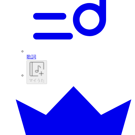
歌詞
マイうた