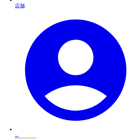
店舗
...