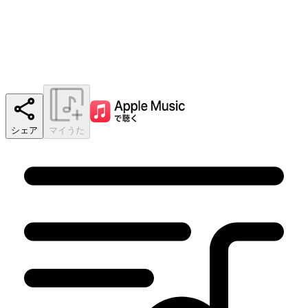
シェア
マイうた