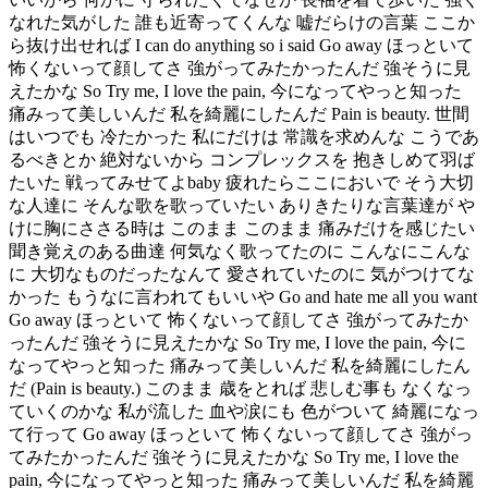
なれた気がした 誰も近寄ってくんな 嘘だらけの言葉 ここか
ら抜け出せれば I can do anything so i said Go away ほっといて
怖くないって顔してさ 強がってみたかったんだ 強そうに見
えたかな So Try me, I love the pain, 今になってやっと知った
痛みって美しいんだ 私を綺麗にしたんだ Pain is beauty. 世間
はいつでも 冷たかった 私にだけは 常識を求めんな こうであ
るべきとか 絶対ないから コンプレックスを 抱きしめて羽ば
たいた 戦ってみせてよbaby 疲れたらここにおいで そう大切
な人達に そんな歌を歌っていたい ありきたりな言葉達が や
けに胸にささる時は このまま このまま 痛みだけを感じたい
聞き覚えのある曲達 何気なく歌ってたのに こんなにこんな
に 大切なものだったなんて 愛されていたのに 気がつけてな
かった もうなに言われてもいいや Go and hate me all you want
Go away ほっといて 怖くないって顔してさ 強がってみたか
ったんだ 強そうに見えたかな So Try me, I love the pain, 今に
なってやっと知った 痛みって美しいんだ 私を綺麗にしたん
だ (Pain is beauty.) このまま 歳をとれば 悲しむ事も なくなっ
ていくのかな 私が流した 血や涙にも 色がついて 綺麗になっ
て行って Go away ほっといて 怖くないって顔してさ 強がっ
てみたかったんだ 強そうに見えたかな So Try me, I love the
pain, 今になってやっと知った 痛みって美しいんだ 私を綺麗