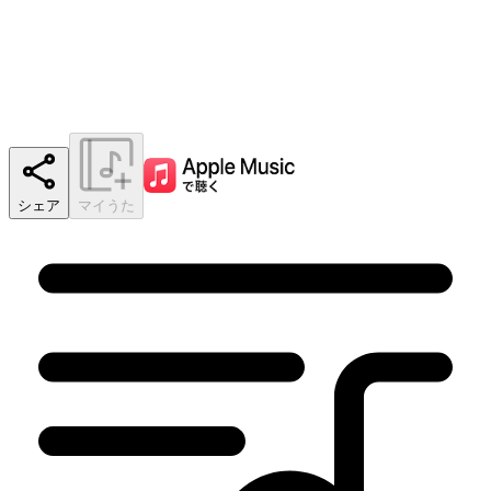
シェア
マイうた