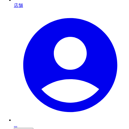
店舗
...