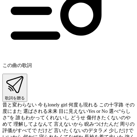
この曲の歌詞
歌詞を贈る
昔と変わらない 今もlonely girl 何度も現れる この十字路 その
度にまた 選ばされる未来 目に見えないYes or No 選べ“らし
さ”を 誰もわかってくれないし どうせ 傷付きたくないのや
めて 理解してよなんて 言えないから 睨みつけたんだ 周りの
評価がすべてで だけど 言いたくないのデタラメ 少しだけで
いいから 何かに 守られたくてなぜか 長袖を着て歩いた 強く