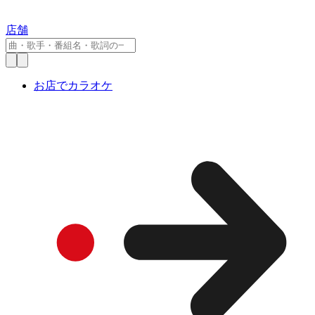
店舗
お店でカラオケ