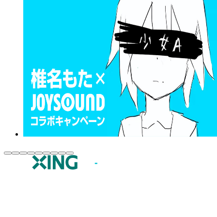
JOYSOUND.comトップ
カラオケ楽曲・歌詞検索