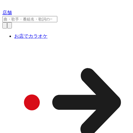
店舗
お店でカラオケ