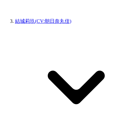
結城莉玖(CV:朝日奈丸佳)