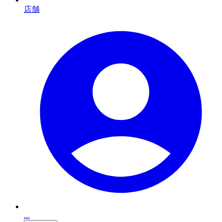
店舗
...