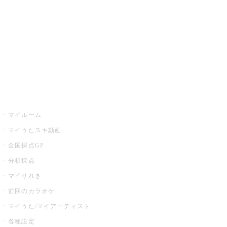
カラオケ店舗検索
全国カラオケ大会
イベント・キャンペーン
うたスキ
マイルーム
マイうたスキ動画
全国採点GP
分析採点
マイりれき
前回のカラオケ
マイうた/マイアーティスト
各種設定