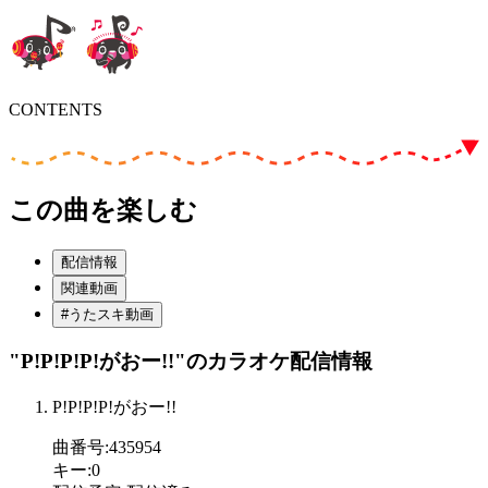
CONTENTS
この曲を楽しむ
配信情報
関連動画
#うたスキ動画
"P!P!P!P!がおー!!"
のカラオケ配信情報
P!P!P!P!がおー!!
曲番号
:
435954
キー
:
0