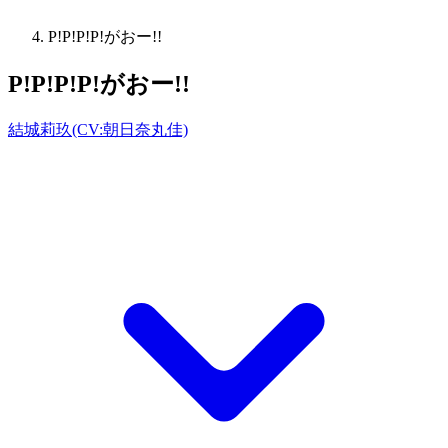
P!P!P!P!がおー!!
P!P!P!P!がおー!!
結城莉玖(CV:朝日奈丸佳)