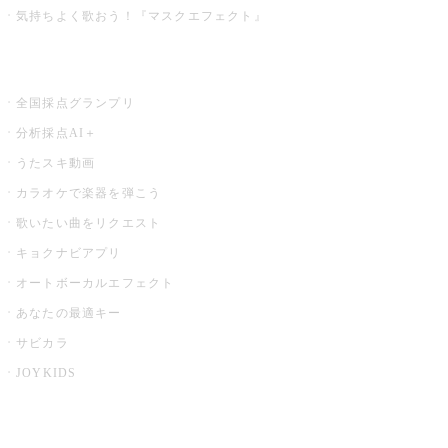
気持ちよく歌おう！『マスクエフェクト』
お店でもっと楽しむ
全国採点グランプリ
分析採点AI＋
うたスキ動画
カラオケで楽器を弾こう
歌いたい曲をリクエスト
キョクナビアプリ
オートボーカルエフェクト
あなたの最適キー
サビカラ
JOYKIDS
X PARK