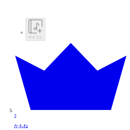
マイうた
3
かもね