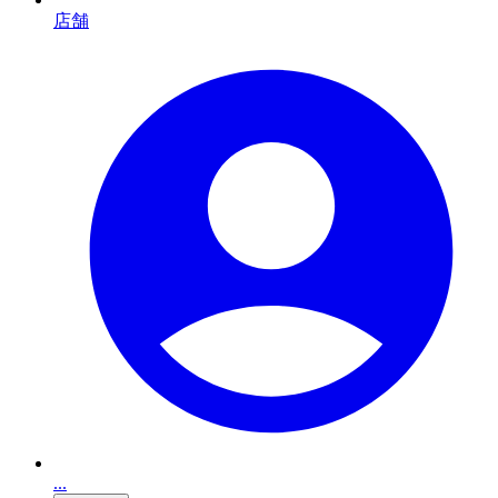
店舗
...