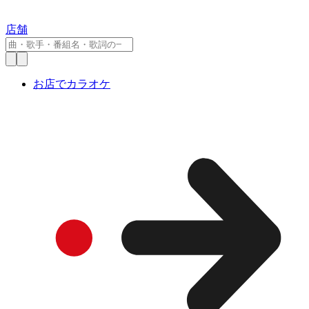
店舗
お店でカラオケ