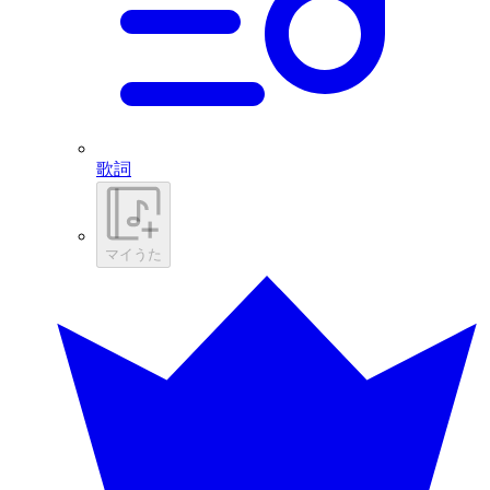
歌詞
マイうた