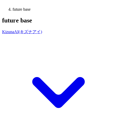
future base
future base
KizunaAI(キズナアイ)