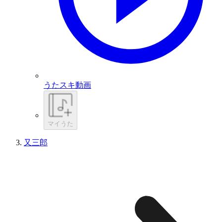
うたスキ動画
マイうた
又三郎