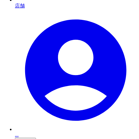
店舗
...