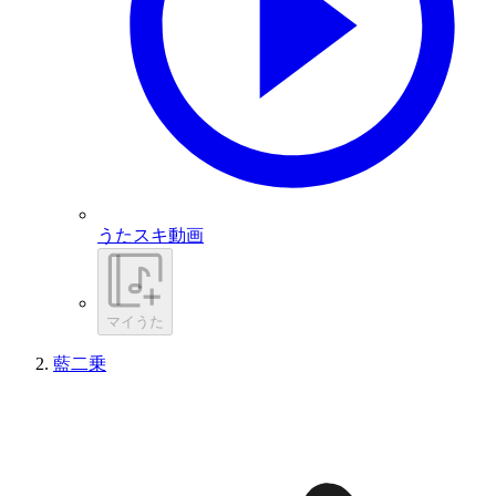
うたスキ動画
マイうた
藍二乗