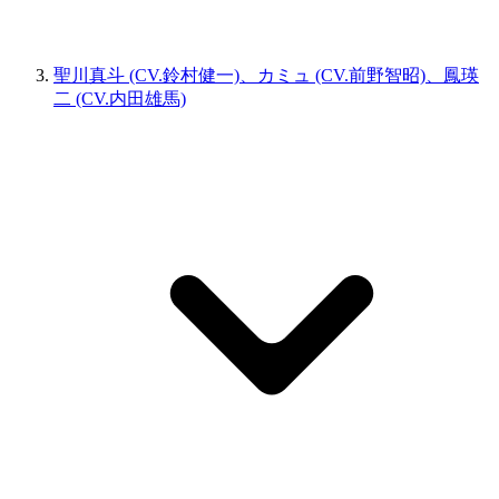
聖川真斗 (CV.鈴村健一)、カミュ (CV.前野智昭)、鳳瑛
二 (CV.内田雄馬)