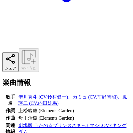
シェア
マイうた
楽曲情報
歌手
聖川真斗 (CV.鈴村健一)、カミュ (CV.前野智昭)、鳳
名
瑛二 (CV.内田雄馬)
作詞
上松範康 (Elements Garden)
作曲
母里治樹 (Elements Garden)
関連
劇場版 うたの☆プリンスさまっ♪ マジLOVEキング
情報
ダム