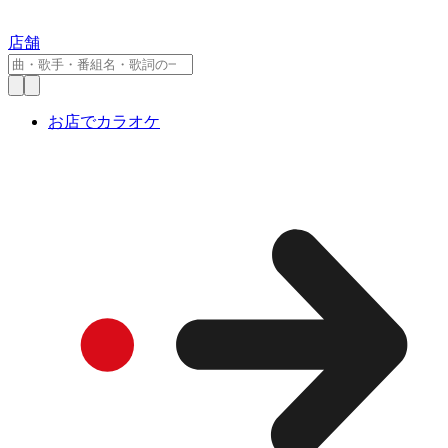
店舗
お店でカラオケ