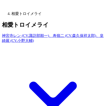
相愛トロイメライ
相愛トロイメライ
神宮寺レン (CV.諏訪部順一)、寿嶺二 (CV.森久保祥太郎)、皇
綺羅 (CV.小野大輔)