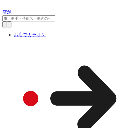
店舗
お店でカラオケ