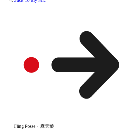
Stick To My Mic
Fling Posse・麻天狼