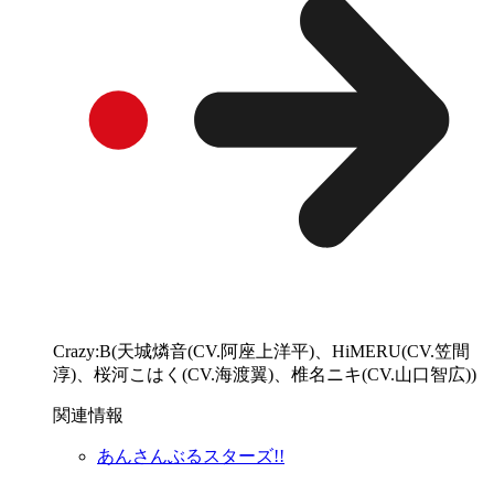
Crazy:B(天城燐音(CV.阿座上洋平)、HiMERU(CV.笠間
淳)、桜河こはく(CV.海渡翼)、椎名ニキ(CV.山口智広))
関連情報
あんさんぶるスターズ!!