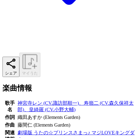
シェア
マイうた
楽曲情報
歌手
神宮寺レン (CV.諏訪部順一)、寿嶺二 (CV.森久保祥太
名
郎)、皇綺羅 (CV.小野大輔)
作詞
織田あすか (Elements Garden)
作曲
藤間仁 (Elements Garden)
関連
劇場版 うたの☆プリンスさまっ♪ マジLOVEキングダ