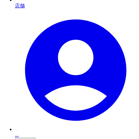
店舗
...