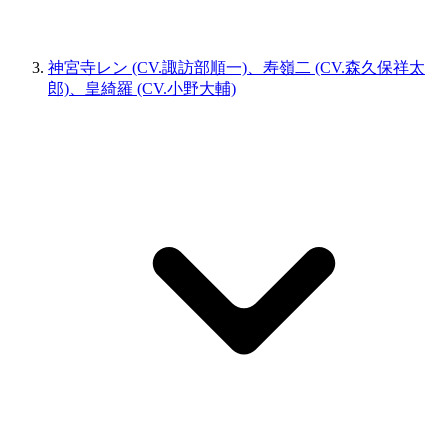
神宮寺レン (CV.諏訪部順一)、寿嶺二 (CV.森久保祥太
郎)、皇綺羅 (CV.小野大輔)