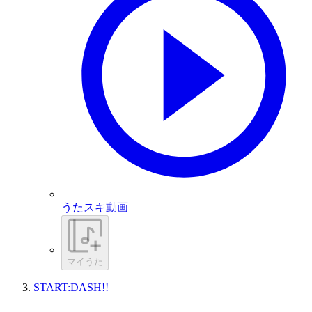
うたスキ動画
マイうた
START:DASH!!