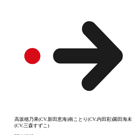
高坂穂乃果(CV.新田恵海)南ことり(CV.内田彩)園田海未
(CV.三森すずこ)