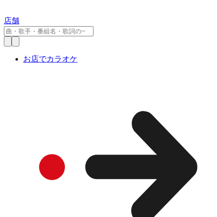
店舗
お店でカラオケ