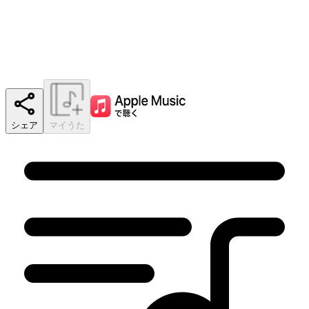
シェア
マイうた