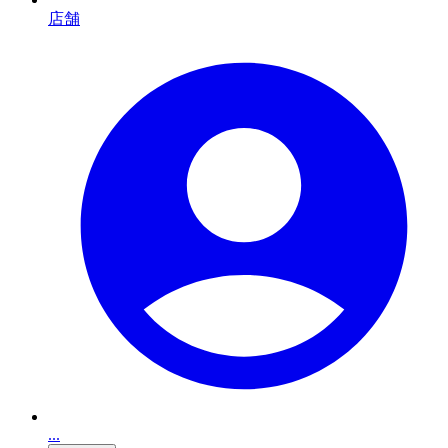
店舗
...