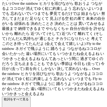
たい) Over the rainbow ヒカリを浴びながら 歌おうよ つなが
るよココロが 消えてゆく虹に約束しよう 忘れないよいつま
でも 忘れないでいつまでも 夢見てるだけでは 始まらない 努
力してまだまだ 足りなくて 見上げる空 虹の果て 未来の自分
がいる 頑張れる 決めたことさ 決めたことは 貫いてみせるよ
最後まで 納得できるまで やらなくちゃ 自分が自分を 許せな
いから 離れたら 近づいて (そして) 近づいて 離れてく (そし
て) だんだん気持ちが 通じると チカラになりたいと 考えて
このとき待ってたんだよ (会えて会えて嬉しいよ) Fly to the
rainbow ネガイで飛ぶように 踊ろうよ つながるねココロが
会いたかった 遠い場所にいても いつかまたね会えるよね い
つかきっと会えるよね なんてあっという間に 過ぎてゆくの
だろう 立ち止まることも できない季節は 今日も (去って) 今
日が (去って) 前を向くしかない 決して戻れないね… Over
the rainbow ヒカリを浴びながら 歌おうよ つながるよココロ
が 消えてゆく虹に約束しよう 忘れないよいつまでも Fly to
the rainbow ネガイで飛ぶように 踊ろうよ つながるねココロ
が 会いたかった 遠い場所にいても いつかまたね会えるよね
いつかきっと会えるよね
歌詞をすべて見る