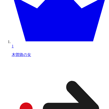
1
木曽路の女