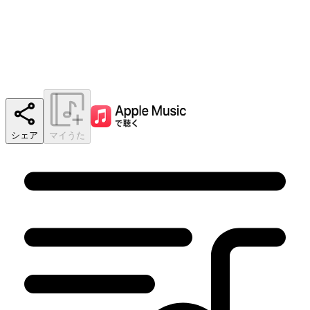
シェア
マイうた