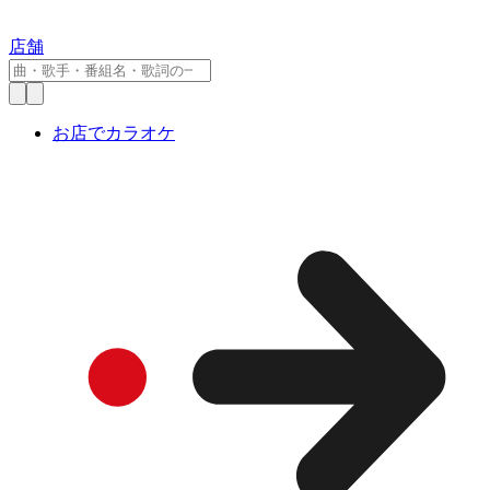
店舗
お店でカラオケ