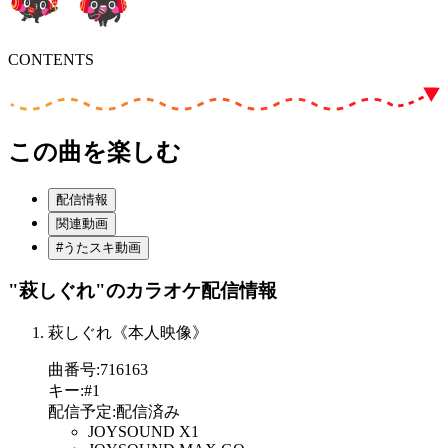
CONTENTS
この曲を楽しむ
配信情報
関連動画
#うたスキ動画
"萩しぐれ"
のカラオケ配信情報
萩しぐれ《本人映像》
曲番号
:
716163
キー
:
#1
配信予定
:
配信済み
JOYSOUND X1