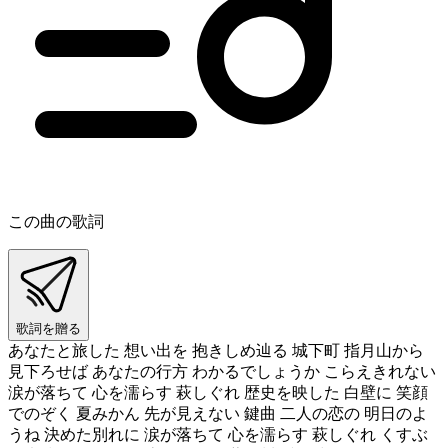
この曲の歌詞
歌詞を贈る
あなたと旅した 想い出を 抱きしめ辿る 城下町 指月山から
見下ろせば あなたの行方 わかるでしょうか こらえきれない
涙が落ちて 心を濡らす 萩しぐれ 歴史を映した 白壁に 笑顔
でのぞく 夏みかん 先が見えない 鍵曲 二人の恋の 明日のよ
うね 決めた別れに 涙が落ちて 心を濡らす 萩しぐれ くすぶ