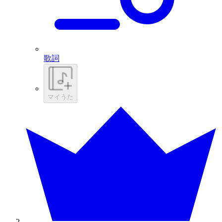
歌詞
マイうた