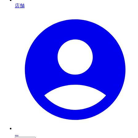
店舗
...