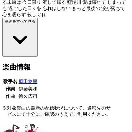
る未練は 今日限り 流して帰る 藍場川 愛は壊れて しまって
も 過ごした日々を 忘れはしない きっと最後の 涙が落ちて
心を濡らす 萩しぐれ
歌詞をすべて見る
楽曲情報
歌手名
原田悠里
作詞
伊藤美和
作曲
徳久広司
※対象楽曲の最新の配信状況について、遷移先のサ
ービスにて十分にご確認のうえでご利用ください。