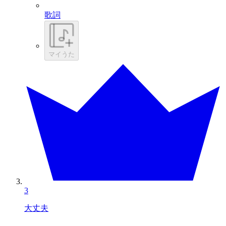
歌詞
マイうた
3
大丈夫