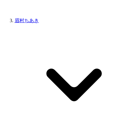
眉村ちあき