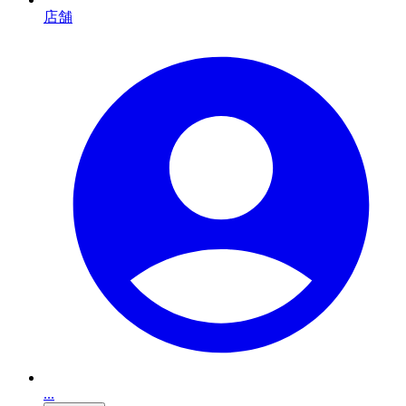
店舗
...