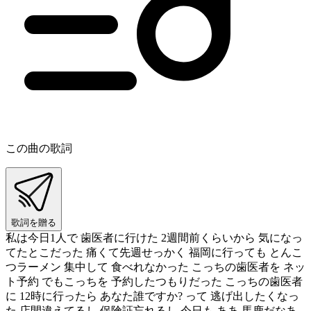
この曲の歌詞
歌詞を贈る
私は今日1人で 歯医者に行けた 2週間前くらいから 気になっ
てたとこだった 痛くて先週せっかく 福岡に行っても とんこ
つラーメン 集中して 食べれなかった こっちの歯医者を ネッ
ト予約 でもこっちを 予約したつもりだった こっちの歯医者
に 12時に行ったら あなた誰ですか? って 逃げ出したくなっ
た 店間違えてるし 保険証忘れるし 今日も ああ 馬鹿だなあ