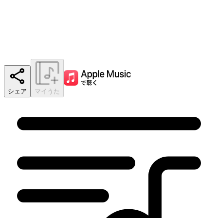
シェア
マイうた