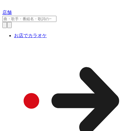
店舗
お店でカラオケ