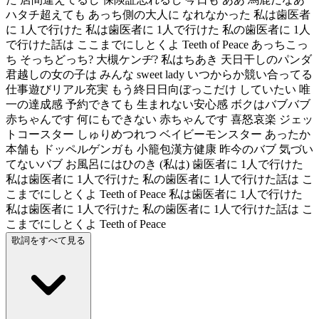
ハタチ超えても あっち側の大人に なれなかった 私は歯医者
に 1人で行けた 私は歯医者に 1人で行けた 私の歯医者に 1人
で行けた話は ここまでにしとくよ Teeth of Peace あっちこっ
ち そっちどっち? 大槻ケンヂ? 私はちあき 天日干しのパンダ
君越しの女の子は みんな sweet lady いつからか競い合ってる
仕事遊びリアル充実 もう終日日向ぼっこだけ していたい 唯
一の達成感 予約できても 生まれない安心感 ボクはバブバブ
赤ちゃんです 何にもできない 赤ちゃんです 喜怒哀楽 ジェッ
トコースター しゅりめつれつ ベイビーモンスター あったか
本舗も ドッペルゲンガも 小籠包漢方健康 昨今のバブ 気づい
てないバブ お風呂にはひのき (私は) 歯医者に 1人で行けた
私は歯医者に 1人で行けた 私の歯医者に 1人で行けた話は こ
こまでにしとくよ Teeth of Peace 私は歯医者に 1人で行けた
私は歯医者に 1人で行けた 私の歯医者に 1人で行けた話は こ
こまでにしとくよ Teeth of Peace
歌詞をすべて見る