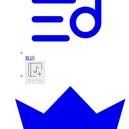
歌詞
マイうた