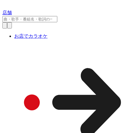
店舗
お店でカラオケ