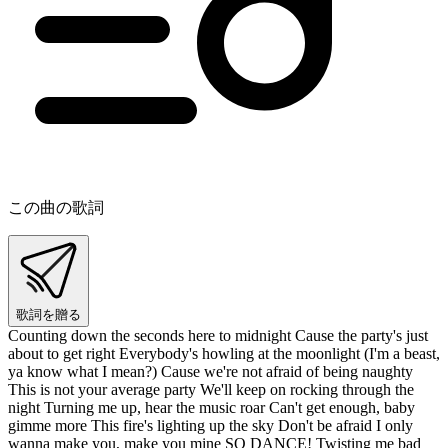
この曲の歌詞
歌詞を贈る
Counting down the seconds here to midnight Cause the party's just
about to get right Everybody's howling at the moonlight (I'm a beast,
ya know what I mean?) Cause we're not afraid of being naughty
This is not your average party We'll keep on rocking through the
night Turning me up, hear the music roar Can't get enough, baby
gimme more This fire's lighting up the sky Don't be afraid I only
wanna make you, make you mine SO DANCE! Twisting me bad