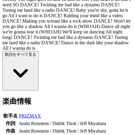
need SO DANCE! Twisting me bad like a dynamo DANCE!
Tuning me hard like a radio DANCE! Baby you're shy, gotta let it
go All I want to do is DANCE! Raiding your mind like a video
DANCE! Making you scream like a rock show DANCE! Won't let
you go like a shadow All I wanna do is (WHOAH) Dance all night
we're gonna lose it (WHOAH) We'll keep on dancing All night
long! DANCE! Twisting me bad like a dynamo DANCE! Tuning
me hard like a radio DANCE! Dance in the dark like your shadow
All I wanna do is
歌詞をすべて見る
楽曲情報
歌手名
PRIZMAX
作詞
Justin Reinstein / Didrik Thott / Jeff Miyahara
作曲
Justin Reinstein / Didrik Thott / Jeff Miyahara