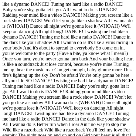
like a dynamo DANCE! Tuning me hard like a radio DANCE!
Baby you're shy, gotta let it go. All I want to do is DANCE!
Raiding your mind like a video DANCE! Making you scream like a
rock show DANCE! Won't let you go like a shadow All I wanna do
is (WHOAH) Dance all night we're gonna lose it (WHOAH) We'll
keep on dancing All night long! DANCE! Twisting me bad like a
dynamo DANCE! Tuning me hard like a radio DANCE! Dance in
the dark like your shadow All I wanna do is It's like a virus racing in
your body And it's about to spread to everybody So come on in,
you're welcome to the party (Have a bite, ya know what I mean?)
Once you turn, you're never gonna turn back And your beating heart
is like a soundtrack Just lose control, because you're mine Turning
me up, hear the music roar Can get enough, baby gimme more This
fire's lighting up the sky Don't be afraid You're only gonna be here
all your life SO DANCE! Twisting me bad like a dynamo DANCE!
Tuning me hard like a radio DANCE! Baby you're shy, gotta let it
go. All I want to do is DANCE! Raiding your mind like a video
DANCE! Making you scream like a rock show DANCE! Won't let
you go like a shadow All I wanna do is (WHOAH) Dance all night
we're gonna lose it (WHOAH) We'll keep on dancing All night
long! DANCE! Twisting me bad like a dynamo DANCE! Tuning
me hard like a radio DANCE! Dance in the dark like your shadow
All I wanna do is Better run when I roar Ain't no way to stop me
Wild like a razorback Wild like a razorback You'll feel my love For
eternity The night goes on and on and on Girl your heart is all that I