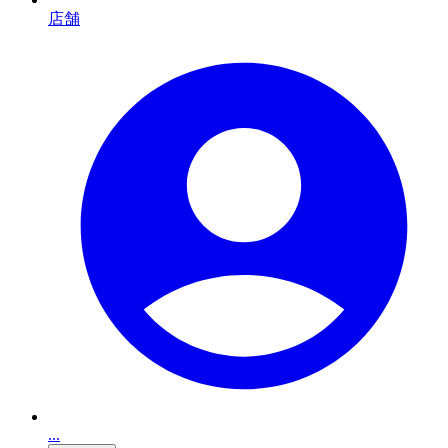
店舗
...