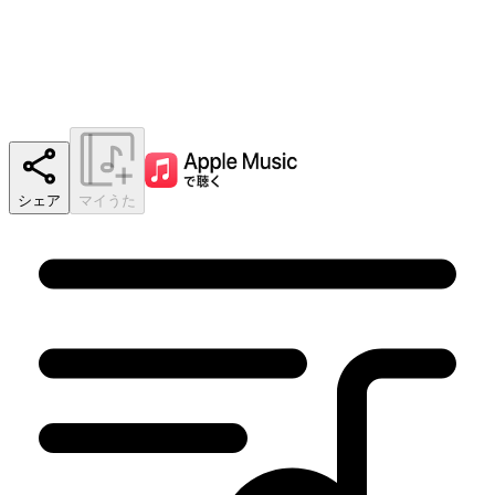
シェア
マイうた