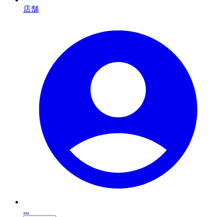
店舗
...