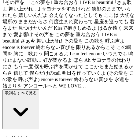
｢その声を｣ ｢この夢を｣ 重ね合おう LIVE is beautiful ｢さぁ歌
よ 舞い上がれ…｣ サヨナラをするけれど 笑顔のままでいら
れたら 嬉しいんだよ 会えなくなったとしても ここは 大切な
場所の ままだからさ 何度生まれ変わって 星座を巡っても 君
をまた 見つけたいんだ Kissで抱きしめるよ はるか遠く 未来
まで 愛よ響け その声を この夢を 重ね合おう LIVE is
beautiful さぁ今 舞い上がれ! その愛を この歌を 呼ぶ声よ
encore is forever 終わらない喜びを 限りあるからこそ この瞬
間を 胸に…歌おう 聞こえるよ I can feel encore いつまでも 鳴
り止まない鼓動… 虹が架かるよ ほら Ah サヨナラの代わり
にさ もう一度 僕を呼ぶ声を聞かせて ここからまた始まるか
らさ 信じて 僕らだけのcall 明日を作っていくよ (その愛を こ
の歌を 呼ぶ声よ) encore is forever 終わらない喜びを 永遠を
始まりを アンコールへと WE LOVE…
歌詞をすべて見る