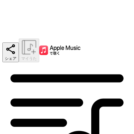
シェア
マイうた