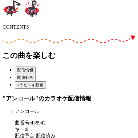
CONTENTS
この曲を楽しむ
配信情報
関連動画
#うたスキ動画
"アンコール"
のカラオケ配信情報
アンコール
曲番号
:
438942
キー
:
0
配信予定
:
配信済み