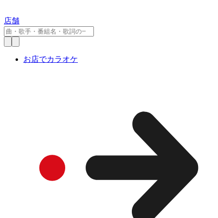
店舗
お店でカラオケ