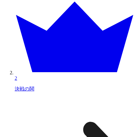
2
決戦の鬨