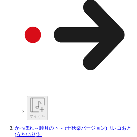
マイうた
かっぽれ～朧月の下～ (千秋楽バージョン)《レコおと
(うたいり)》