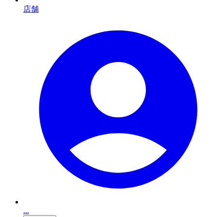
店舗
...