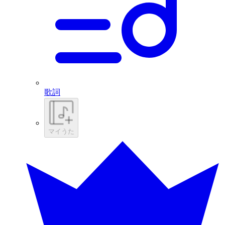
歌詞
マイうた