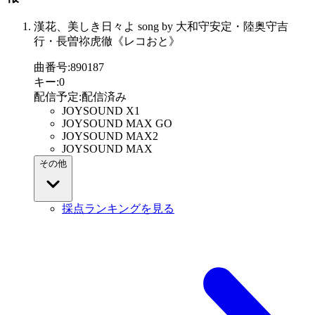
漢花、美しき日々よ song by 大和守安定・陸奥守吉
行・長曽祢虎徹《レコおと》
曲番号
:
890187
キー
:
0
配信予定
:
配信済み
JOYSOUND X1
JOYSOUND MAX GO
JOYSOUND MAX2
JOYSOUND MAX
その他
採点ランキングを見る