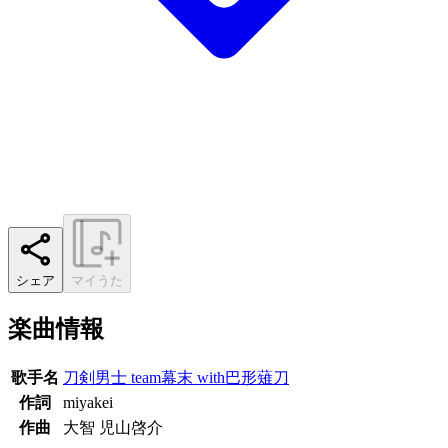
シェア
マイうた
楽曲情報
歌手名
刀剣男士 team幕末 with巴形薙刀
作詞
miyakei
作曲
大智 児山啓介