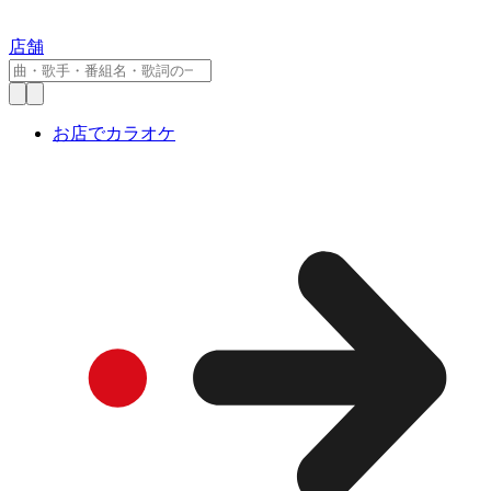
店舗
お店でカラオケ