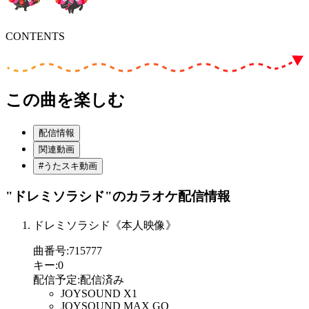
CONTENTS
この曲を楽しむ
配信情報
関連動画
#うたスキ動画
"ドレミソラシド"
のカラオケ配信情報
ドレミソラシド《本人映像》
曲番号
:
715777
キー
:
0
配信予定
:
配信済み
JOYSOUND X1
JOYSOUND MAX GO