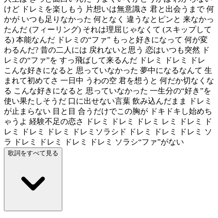
けど ドレミを楽しもう 片想いは無意識さ 君と出会うまで 何
かが いつも足りなかった 何となく 違うなとピンと 来なかっ
たんだ (フィーリング) それは理屈じゃなくて (スキップして
る) 本能なんだ ドレミの“ファ” もっと好きになって 何が変
わるんだ? 昔の二人には 戻れないと思う 恋はいつも突然 ド
レミの“ファ”を すっ飛ばして来るんだ ドレミ ドレミ ドレ
こんな好きになると 思っていなかった 夢中になるなんて 生
まれて初めてさ 一日中 うわの空 君を想うと 何だか切なくな
る こんな好きになると 思っていなかった 一生分の“好き”を
使い果たしそうだ 口に出せない言葉 飲み込んだまま ドレミ
が止まらない 目と目 合うだけでこの胸が ドキドキし始めち
ゃうよ 経験不足の恋さ ドレミ ドレミ ドレミ レミ ドレミ ド
レミ ドレミ ドレミ ドレミソラシド ドレミ ドレミ ドレミ ソ
ラ ドレミ ドレミ ドレミ ドレミ ソラシ“ファ”がない
歌詞をすべて見る