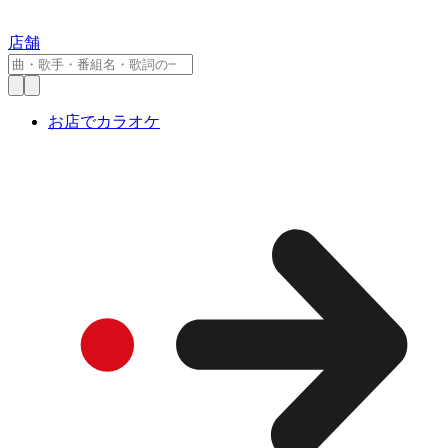
店舗
お店でカラオケ