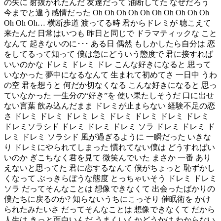
の矢に 射抜かれたんだ 友達だって 油断してた なぜだろう
今までと違う感情だった Oh Oh Oh Oh Oh Oh Oh Oh Oh Oh
Oh Oh Oh… 横断歩道 渡ってる時 君からドレミが 聴こえて
来たんだ 日常はいつも 昨日と同じで ドラマティックな こと
なんて 起きないのに･･･ ある日 偶然 もしかしたら自分は 恋
をしてるって知って 僕は急にどういう態度で 君に接すれば
いいのかな ドレミ ドレミ ドレ こんな好きになると 思って
いなかった 夢中になるなんて 生まれて初めてさ 一日中 うわ
の空 君を想うと 何だか切なくなる こんな好きになると 思っ
ていなかった 一生分の“好き”を 使い果たしそうだ 口に出せ
ない言葉 飲み込んだまま ドレミが止まらない 経験不足の恋
さ ドレミ ドレミ ドレミ レミ ドレミ ドレミ ドレミ ドレミ
ドレミソラシド ドレミ ドレミ ドレミ ソラ ドレミ ドレミ ド
レミ ドレミ ソラシド 風が過ぎるように 一瞬だった いきな
り ドレミにやられてしまった 慣れてない僕は どうすればい
いのか ぎこちなく君を見て 微笑んでいた まさか 一番 あり
えないと思ってた 君に恋するなんて 僕がちょっと 恥ずかし
くなって ぶっきらぼうな態度 とっちゃいそう ドレミ ドレミ
ソラ だってそんなことは 想像できなくて 出会ったばかりの
僕たちに戻るのか? 知らないうちにこっそり 催眠術を かけ
られたみたいさ だってそんなことは 想像できなくて だから
人生は きっと面白いんだ うまくいくかどうかは わからない