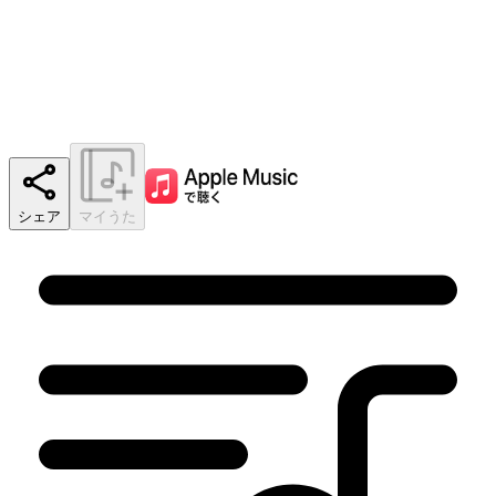
シェア
マイうた