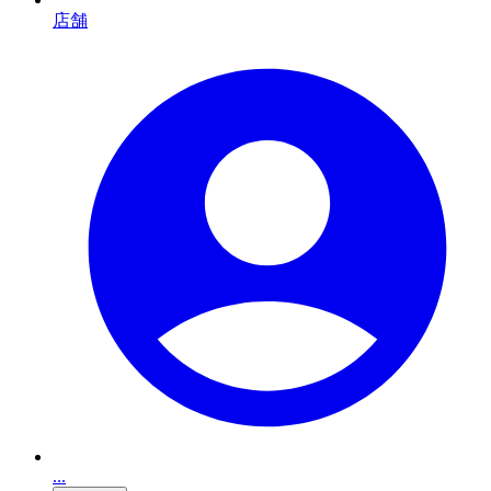
店舗
...