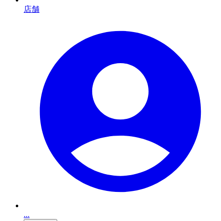
店舗
...