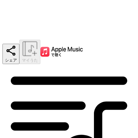
シェア
マイうた