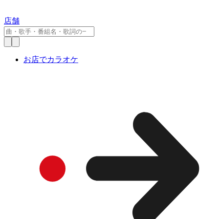
店舗
お店でカラオケ