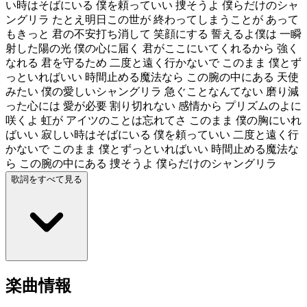
い時はそばにいる 僕を頼っていい 捜そうよ 僕らだけのシャ
ングリラ たとえ明日この世が 終わってしまうことが あって
もきっと 君の不安打ち消して 笑顔にする 誓えるよ僕は 一瞬
射した陽の光 僕の心に届く 君がここにいてくれるから 強く
なれる 君を守るため 二度と遠く行かないで このまま 僕とず
っといればいい 時間止める魔法なら この腕の中にある 天使
みたい 僕の愛しいシャングリラ 急ぐことなんてない 磨り減
った心には 愛が必要 割り切れない 感情から プリズムのよに
咲くよ 虹が アイツのことは忘れてさ このまま 僕の胸にいれ
ばいい 寂しい時はそばにいる 僕を頼っていい 二度と遠く行
かないで このまま 僕とずっといればいい 時間止める魔法な
ら この腕の中にある 捜そうよ 僕らだけのシャングリラ
歌詞をすべて見る
楽曲情報