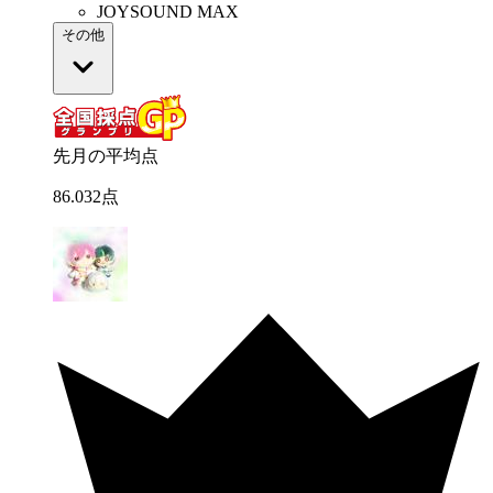
JOYSOUND MAX
その他
先月の平均点
86
.
032
点