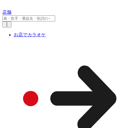
店舗
お店でカラオケ