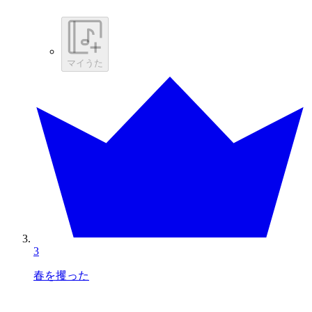
マイうた
3
春を攫った