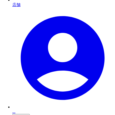
店舗
...