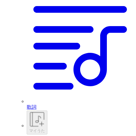
歌詞
マイうた