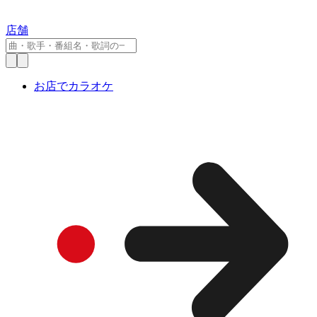
店舗
お店でカラオケ