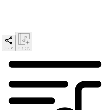
シェア
マイうた