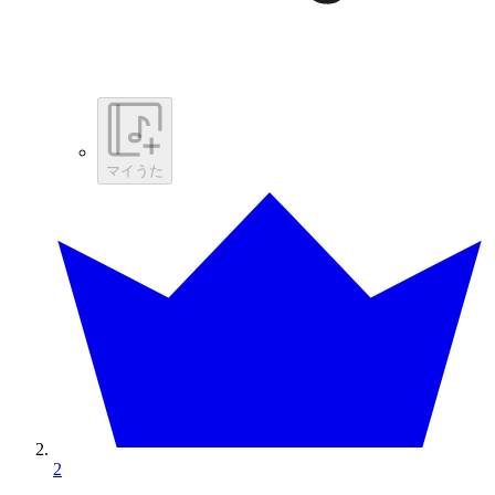
マイうた
2