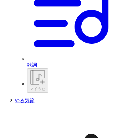
歌詞
マイうた
やる気節