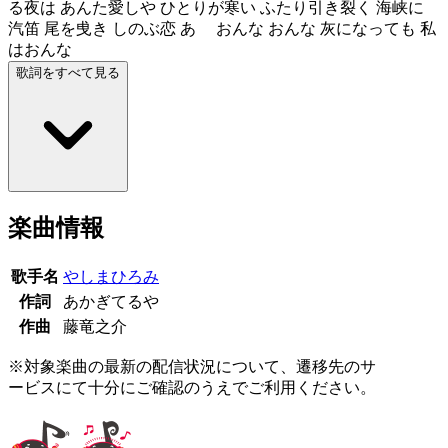
る夜は あんた愛しや ひとりが寒い ふたり引き裂く 海峡に
汽笛 尾を曵き しのぶ恋 あゝ おんな おんな 灰になっても 私
はおんな
歌詞をすべて見る
楽曲情報
歌手名
やしまひろみ
作詞
あかぎてるや
作曲
藤竜之介
※対象楽曲の最新の配信状況について、遷移先のサ
ービスにて十分にご確認のうえでご利用ください。