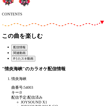
CONTENTS
この曲を楽しむ
配信情報
関連動画
#うたスキ動画
"情炎海峡"
のカラオケ配信情報
情炎海峡
曲番号
:
54003
キー
:
0
配信予定
:
配信済み
JOYSOUND X1