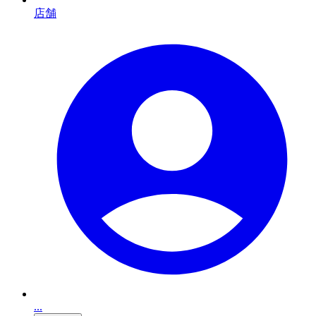
店舗
...