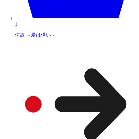
1
何故 ～愛は儚い～