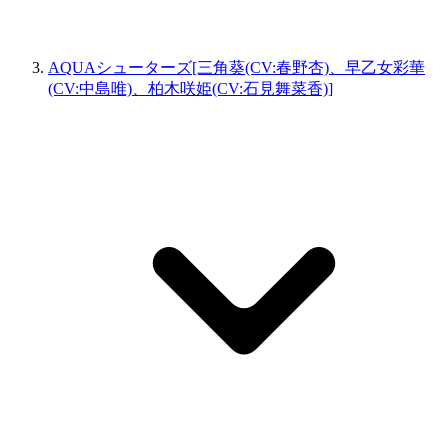
AQUAシューターズ[三角葵(CV:春野杏)、早乙女彩華
(CV:中島唯)、柏木咲姫(CV:石見舞菜香)]