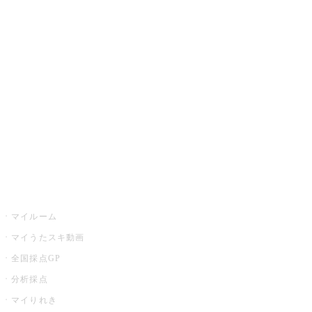
JOYSOUND.comトップ
カラオケ楽曲・歌詞検索
カラオケ店舗検索
全国カラオケ大会
イベント・キャンペーン
うたスキ
マイルーム
マイうたスキ動画
全国採点GP
分析採点
マイりれき