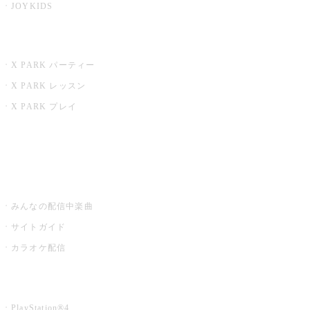
JOYKIDS
X PARK
X PARK パーティー
X PARK レッスン
X PARK プレイ
みるハコ
うたスキ ミュージックポスト
みんなの配信中楽曲
サイトガイド
カラオケ配信
家庭用カラオケ
PlayStation®4