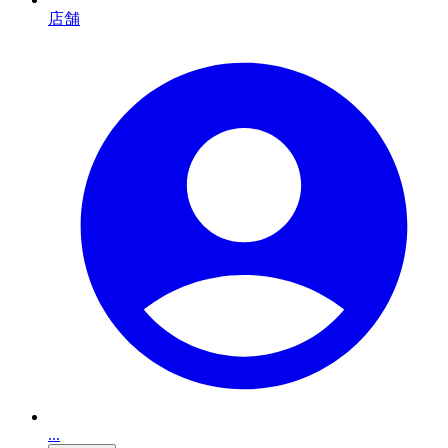
店舗
...