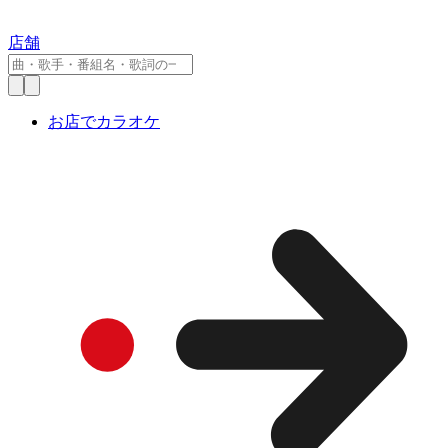
店舗
お店でカラオケ