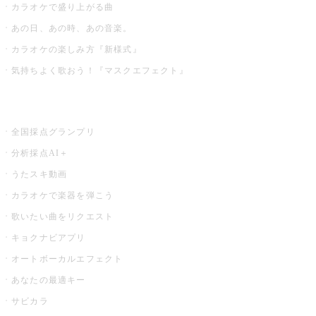
カラオケで盛り上がる曲
あの日、あの時、あの音楽。
カラオケの楽しみ方『新様式』
気持ちよく歌おう！『マスクエフェクト』
お店でもっと楽しむ
全国採点グランプリ
分析採点AI＋
うたスキ動画
カラオケで楽器を弾こう
歌いたい曲をリクエスト
キョクナビアプリ
オートボーカルエフェクト
あなたの最適キー
サビカラ