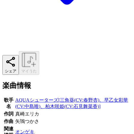
シェア
マイうた
楽曲情報
歌手
AQUAシューターズ[三角葵(CV:春野杏)、早乙女彩華
名
(CV:中島唯)、柏木咲姫(CV:石見舞菜香)]
作詞
真崎エリカ
作曲
矢鴇つかさ
関連
オンゲキ