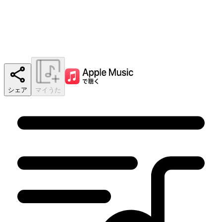
シェア
マイうた