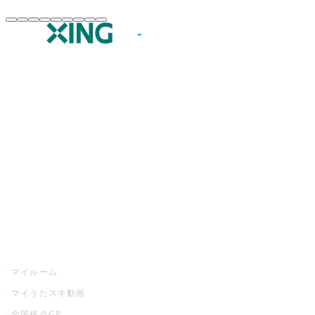
JOYSOUND.comトップ
カラオケ楽曲・歌詞検索
カラオケ店舗検索
全国カラオケ大会
イベント・キャンペーン
うたスキ
マイルーム
マイうたスキ動画
全国採点GP