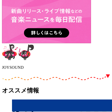
JOYSOUND
オススメ情報