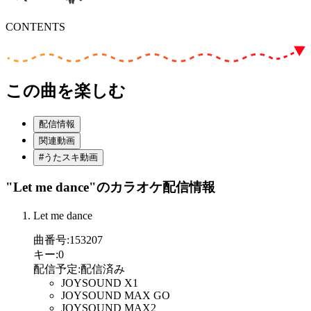
CONTENTS
この曲を楽しむ
配信情報
関連動画
#うたスキ動画
"Let me dance"
のカラオケ配信情報
Let me dance
曲番号
:
153207
キー
:
0
配信予定
:
配信済み
JOYSOUND X1
JOYSOUND MAX GO
JOYSOUND MAX2