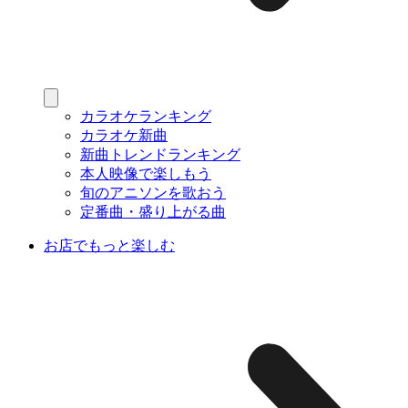
カラオケランキング
カラオケ新曲
新曲トレンドランキング
本人映像で楽しもう
旬のアニソンを歌おう
定番曲・盛り上がる曲
お店でもっと楽しむ