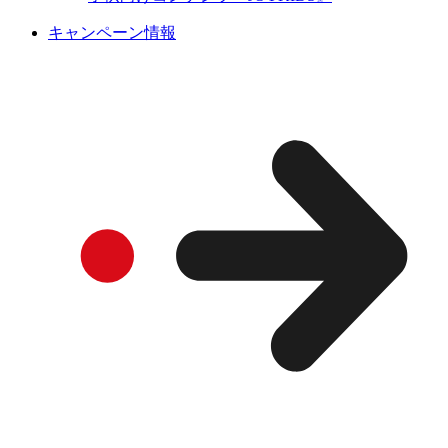
キャンペーン情報