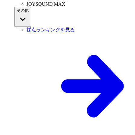
JOYSOUND MAX
その他
採点ランキングを見る