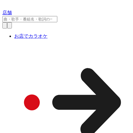
店舗
お店でカラオケ