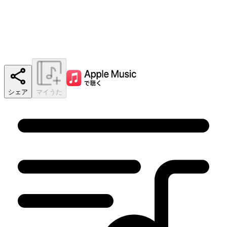
シェア
マイうた