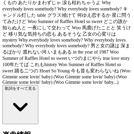
くもの あたりかまわずじゃ 涙も枯れちゃうよ Why
everybody loves somebody? Why everybody loves somebody? キ
ャンドル灯した table グラス傾けて 何ゆえ恋するか 星に問う
てみたけど Woo Summer of Raffles Hotel so sweet どこの誰か
知らぬ人と 一夜にして交わって Woo 馬鹿げたことと 笑うけ
ど 移り気な気持ちの恋も あるそうな 乙女の心変りは
mystery Why everybody loves somebody? Why everybody loves
somebody? Why everybody loves somebody? 男と女の謎は 深ま
るばかり 渡れない河 いまもある in the year of 1987 Woo
Summer of Raffles Hotel so sweet いつのまにやら true love story
100年たてば これもhistory Woo Summer of Raffles Hotel so
sweet 踊る二つの Heart So Young 今も昔も変わらないね (Woo
Gimmie some lovin' baby) (Woo Gimmie some lovin' baby) (Woo
Gimmie some lovin' baby) (Woo Gimmie some lovin' baby...)
歌詞をすべて見る