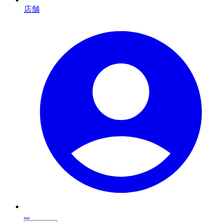
店舗
...