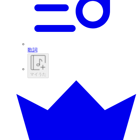
歌詞
マイうた