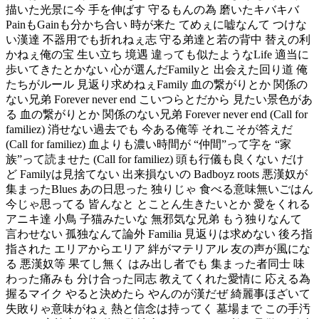
描いた光景に今 手を伸ばす 守るもんの為 磨いたキバキバ
PainもGainも分かち合い 時が来た てめぇに嘘なんて つけな
い漢達 不器用でも折れねぇ志 守る弟達と若の背中 替えの利
かねぇ俺の宝 生い立ち 境遇 違っても似たようなLife 適当に
歩いてきたとかない 心が選んだFamilyと 出会えた回り道 俺
たちがルール 見返り求めねぇFamily 血の繋がりとか 関係の
ない兄弟 Forever never end こいつらとだから 見たい景色があ
る 血の繋がりとか 関係のない兄弟 Forever never end (Call for
familiez) 消せない過去でも 今ある俺等 それこそが答えだ
(Call for familiez) 血よりも濃い時間が “仲間”って字を “家
族”って読ませた (Call for familiez) 頭も行儀も良くない だけ
ど Familyは見捨てない 出来損ないの Badboyz roots 悪漢奴が
集まったBlues あの日思った 独りじゃ 食べる意味無いごはん
今じゃ思ってる 皆んなと とことん生きたいとか 愛をくれる
アニキ達 小鳥 子猫みたいな 無邪気な兄弟 もう独りなんて
言わせない 孤独なんて論外 Familia 見返りは求めない 後ろ指
指された エリアからエリア 絆がマテリアル 友の声が風にな
る 悪漢奴等 果てし無く はみ出し者でも 集まった者同士 味
わった痛みも 分け合った同志 教えてくれた愛情に 応える為
握るマイク やると決めたら やんのが漢だぜ 綺麗事ほざいて
失敗りゃ意味がねぇ 熱と信念は持ってく 墓場まで この手汚