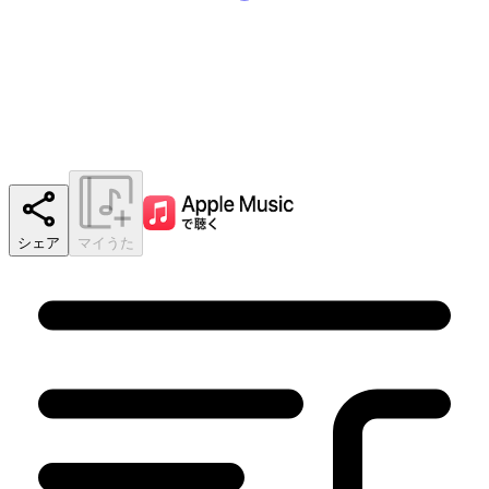
シェア
マイうた