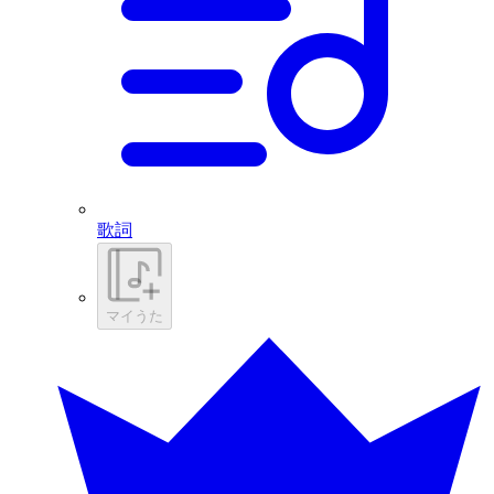
歌詞
マイうた