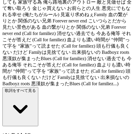
しても 家族守る為 俺ら路地裏のアウトロー 敵と見做せば 全
て奪い取ろう 金じゃ買えない お前らとの人生 悪党にでもな
れる幸せ (俺たちがルール) 見返り求めねぇFamily 血の繋が
りとか 関係のない兄弟 Forever never end こいつらとだから
見たい景色がある 血の繋がりとか 関係のない兄弟 Forever
never end (Call for familiez) 消せない過去でも 今ある俺等 それ
こそが答えだ (Call for familiez) 血よりも濃い時間が “仲間”っ
て字を “家族”って読ませた (Call for familiez) 頭も行儀も良く
ない だけど Familyは見捨てない 出来損ないの Badboyz roots
悪漢奴が集まったBlues (Call for familiez) 消せない過去でも 今
ある俺等 それこそが答えだ (Call for familiez) 血よりも濃い時
間が “仲間”って字を “家族”って読ませた (Call for familiez) 頭
も行儀も良くない だけど Familyは見捨てない 出来損ないの
Badboyz roots 悪漢奴が集まったBlues (Call for familiez...)
歌詞をすべて見る