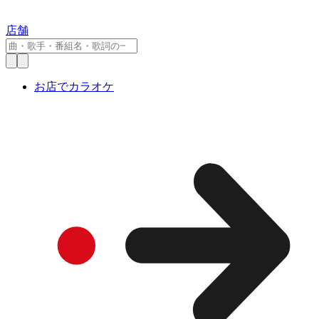
店舗
お店でカラオケ