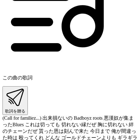
この曲の歌詞
歌詞を贈る
(Call for familiez...) 出来損ないの Badboyz roots 悪漢奴が集ま
ったBlues これは切っても 切れない縁だぜ 胸に切れない 絆
のチェーンだぜ 貰った恩は刻んで来た 今日まで 俺が間違っ
た時は 殴ってくれ どんな ゴールドチェーンよりも ギラギラ