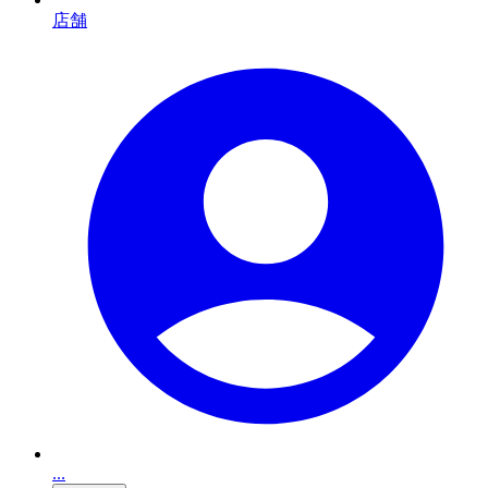
店舗
...