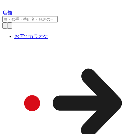
店舗
お店でカラオケ