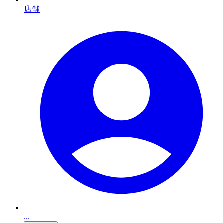
店舗
...