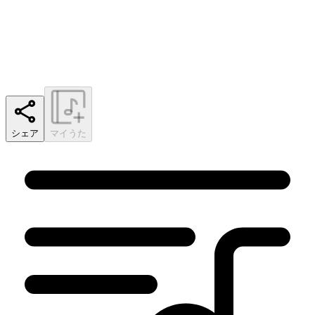
シェア
マイうた