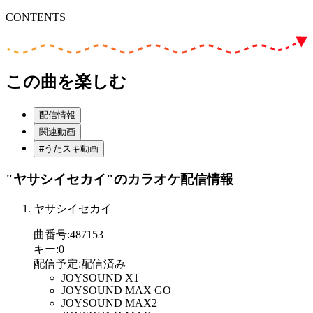
CONTENTS
この曲を楽しむ
配信情報
関連動画
#うたスキ動画
"ヤサシイセカイ"
のカラオケ配信情報
ヤサシイセカイ
曲番号
:
487153
キー
:
0
配信予定
:
配信済み
JOYSOUND X1
JOYSOUND MAX GO
JOYSOUND MAX2