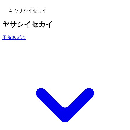
ヤサシイセカイ
ヤサシイセカイ
田所あずさ