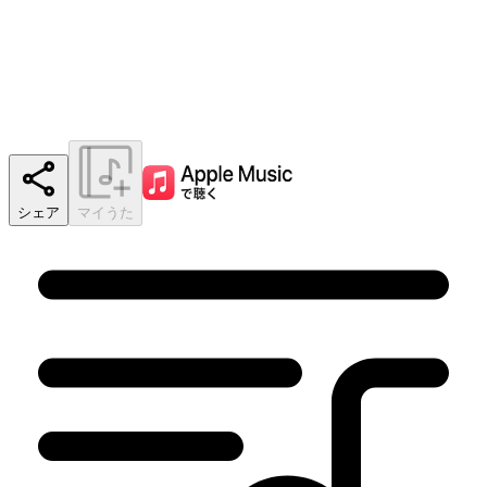
シェア
マイうた