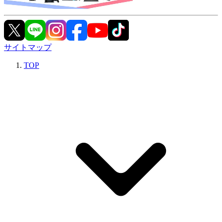
サイトマップ
TOP