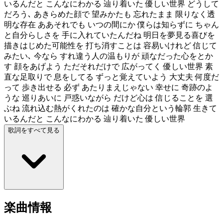
いるんだと こんなにわかる 辿り着いた 優しい世界 どうして
だろう､ あきらめた顔で 望みかたも 忘れたまま 限りなく透
明な存在 ああそれでも いつの間にか 僕らは知らずに ちゃん
と自分らしさを 手に入れていたんだね 明日を夢見る喜びを
描きはじめた可能性を 打ち消すことは 容易いけれど 信じて
みたい､ 今なら すれ違う人の温もりが 頑なだった心をとか
す 顔をあげよう ただそれだけで 広がってく 優しい世界 素
直な足取りで 息をしてる ずっと覚えていよう 大丈夫 何度だ
って 歩き出せる 必ず あたりまえじゃない 幸せに 奇跡のよ
うな 巡りあいに 戸惑いながら だけど心は 信じることを 選
ぶね 流れ込む熱がくれたのは 確かな自分という輪郭 生きて
いるんだと こんなにわかる 辿り着いた 優しい世界
歌詞をすべて見る
楽曲情報