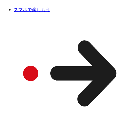
スマホで楽しもう