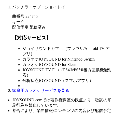
パンチラ・オブ・ジョイトイ
曲番号
:
224745
キー
:
0
配信予定
:
配信済み
【対応サービス】
ジョイサウンドカフェ（ブラウザ/Android TV ア
プリ）
カラオケJOYSOUND for Nintendo Switch
カラオケJOYSOUND for Steam
JOYSOUND.TV Plus（PS4®/PS5®後方互換機能対
応）
分析採点JOYSOUND（スマホアプリ）
家庭用カラオケサービスを見る
JOYSOUND.comでは著作権保護の観点より、歌詞の印
刷行為を禁止しています。
都合により、楽曲情報/コンテンツの内容及び配信予定