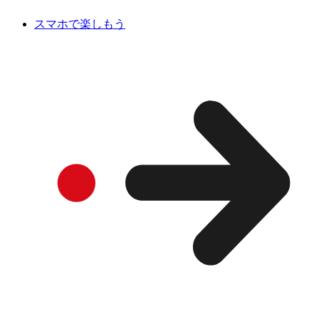
スマホで楽しもう