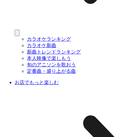
カラオケランキング
カラオケ新曲
新曲トレンドランキング
本人映像で楽しもう
旬のアニソンを歌おう
定番曲・盛り上がる曲
お店でもっと楽しむ