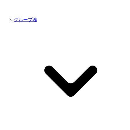
グループ魂