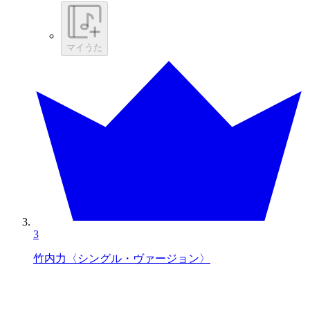
マイうた
3
竹内力〈シングル・ヴァージョン〉