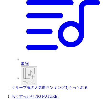
歌詞
マイうた
グループ魂の人気曲ランキングをもっとみる
もうすっかり NO FUTURE !