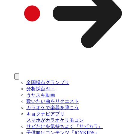
全国採点グランプリ
分析採点AI＋
うたスキ動画
歌いたい曲をリクエスト
カラオケで楽器を弾こう
キョクナビアプリ
スマホがカラオケリモコン
サビだけを気持ちよく『サビカラ』
子供向けコンテンツ『JOYKIDS』