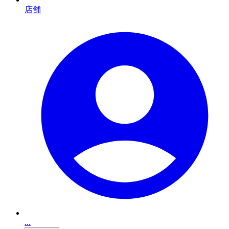
店舗
...