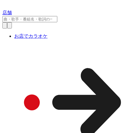
店舗
お店でカラオケ