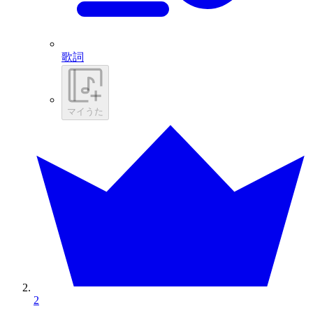
歌詞
マイうた
2