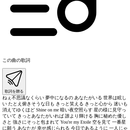
この曲の歌詞
歌詞を贈る
ねぇ不思議なくらい 夢中になるの あなたがいる 世界は眩し
い たとえ俯きそうな日も きっと笑える きっと心から 迷いも
消えてゆくほど Shine on me 暗い夜空照らす 星の様に見守っ
ていて きっとあなたがいれば 誰より輝ける 胸に秘めた優し
さと 強さにそっと包まれて You're my Etoile 空を見て 一番星
に願う あなたが 幸せ感じられる 今日であるように 一人じゃ