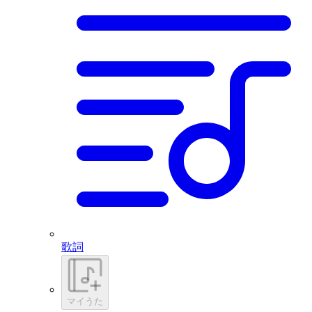
歌詞
マイうた