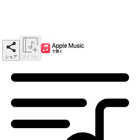
シェア
マイうた