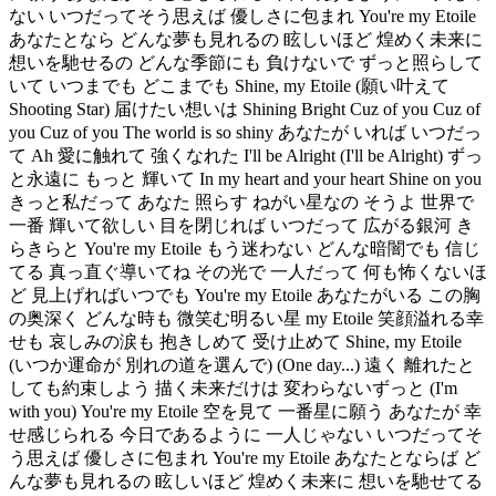
ない いつだってそう思えば 優しさに包まれ You're my Etoile
あなたとなら どんな夢も見れるの 眩しいほど 煌めく未来に
想いを馳せるの どんな季節にも 負けないで ずっと照らして
いて いつまでも どこまでも Shine, my Etoile (願い叶えて
Shooting Star) 届けたい想いは Shining Bright Cuz of you Cuz of
you Cuz of you The world is so shiny あなたが いれば いつだっ
て Ah 愛に触れて 強くなれた I'll be Alright (I'll be Alright) ずっ
と永遠に もっと 輝いて In my heart and your heart Shine on you
きっと私だって あなた 照らす ねがい星なの そうよ 世界で
一番 輝いて欲しい 目を閉じれば いつだって 広がる銀河 き
らきらと You're my Etoile もう迷わない どんな暗闇でも 信じ
てる 真っ直ぐ導いてね その光で 一人だって 何も怖くないほ
ど 見上げればいつでも You're my Etoile あなたがいる この胸
の奥深く どんな時も 微笑む明るい星 my Etoile 笑顔溢れる幸
せも 哀しみの涙も 抱きしめて 受け止めて Shine, my Etoile
(いつか運命が 別れの道を選んで) (One day...) 遠く 離れたと
しても約束しよう 描く未来だけは 変わらないずっと (I'm
with you) You're my Etoile 空を見て 一番星に願う あなたが 幸
せ感じられる 今日であるように 一人じゃない いつだってそ
う思えば 優しさに包まれ You're my Etoile あなたとならば ど
んな夢も見れるの 眩しいほど 煌めく未来に 想いを馳せてる