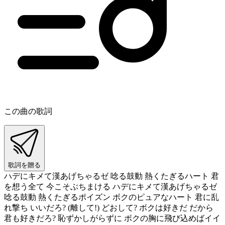
この曲の歌詞
歌詞を贈る
ハデにキメて漢あげちゃるゼ 唸る鼓動 熱くたぎるハート 君
を想う全て 今こそぶちまける ハデにキメて漢あげちゃるゼ
唸る鼓動 熱くたぎるポイズン ボクのピュアなハート 君に乱
れ撃ち いいだろ? (離して!) どおして? ボクは好きだ だから
君も好きだろ? 恥ずかしがらずに ボクの胸に飛び込めばイイ