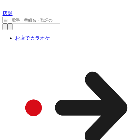
店舗
お店でカラオケ