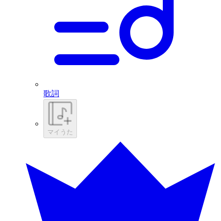
歌詞
マイうた