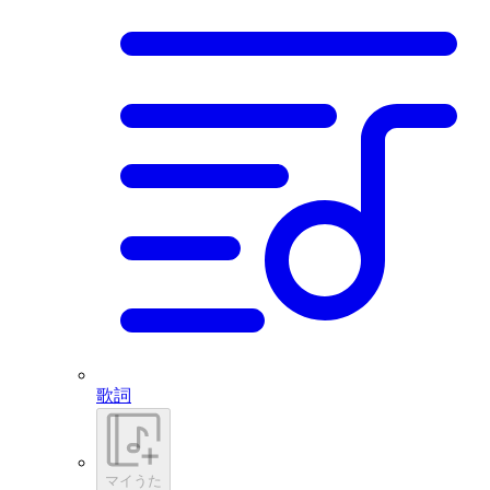
歌詞
マイうた