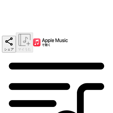
シェア
マイうた