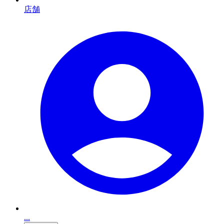
店舗
...