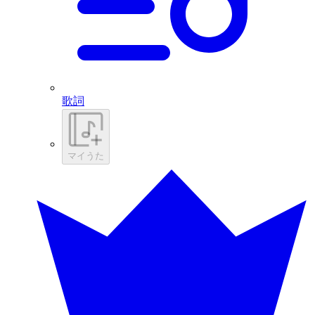
歌詞
マイうた