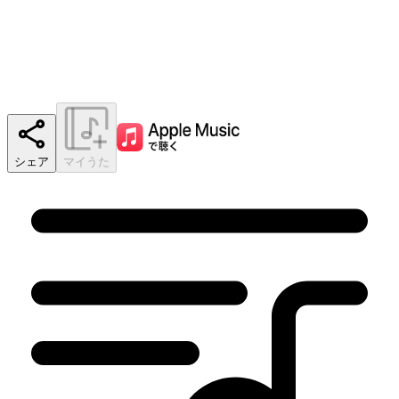
シェア
マイうた