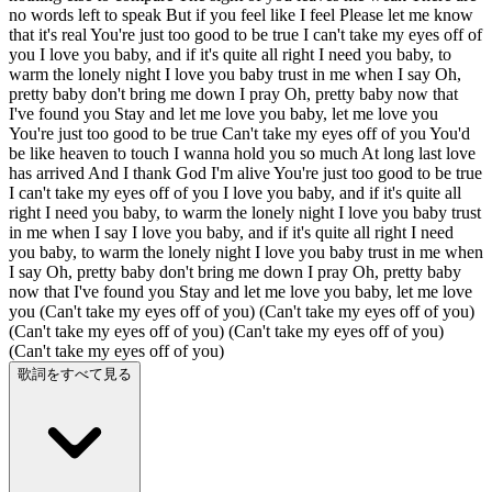
no words left to speak But if you feel like I feel Please let me know
that it's real You're just too good to be true I can't take my eyes off of
you I love you baby, and if it's quite all right I need you baby, to
warm the lonely night I love you baby trust in me when I say Oh,
pretty baby don't bring me down I pray Oh, pretty baby now that
I've found you Stay and let me love you baby, let me love you
You're just too good to be true Can't take my eyes off of you You'd
be like heaven to touch I wanna hold you so much At long last love
has arrived And I thank God I'm alive You're just too good to be true
I can't take my eyes off of you I love you baby, and if it's quite all
right I need you baby, to warm the lonely night I love you baby trust
in me when I say I love you baby, and if it's quite all right I need
you baby, to warm the lonely night I love you baby trust in me when
I say Oh, pretty baby don't bring me down I pray Oh, pretty baby
now that I've found you Stay and let me love you baby, let me love
you (Can't take my eyes off of you) (Can't take my eyes off of you)
(Can't take my eyes off of you) (Can't take my eyes off of you)
(Can't take my eyes off of you)
歌詞をすべて見る