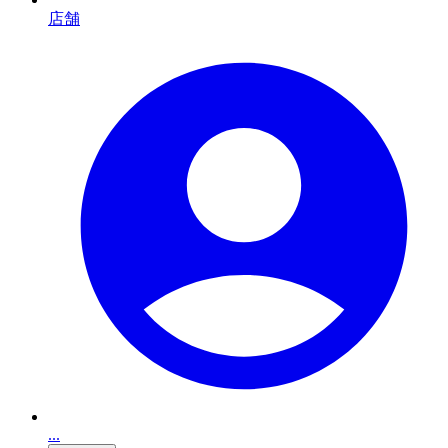
店舗
...