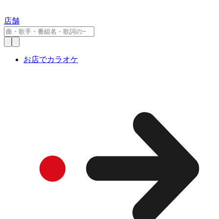
店舗
お店でカラオケ