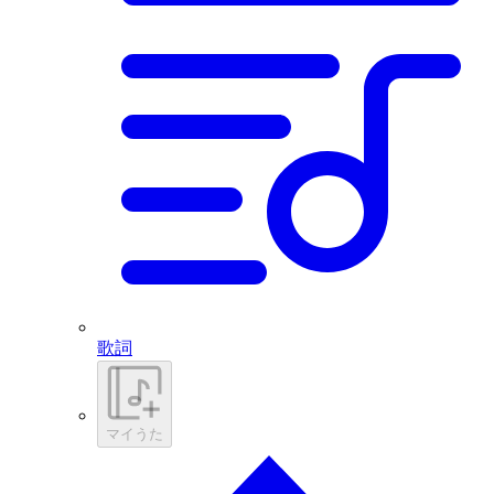
歌詞
マイうた