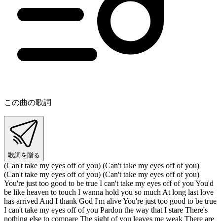
この曲の歌詞
歌詞を贈る
(Can't take my eyes off of you) (Can't take my eyes off of you)
(Can't take my eyes off of you) (Can't take my eyes off of you)
You're just too good to be true I can't take my eyes off of you You'd
be like heaven to touch I wanna hold you so much At long last love
has arrived And I thank God I'm alive You're just too good to be true
I can't take my eyes off of you Pardon the way that I stare There's
nothing else to compare The sight of you leaves me weak There are