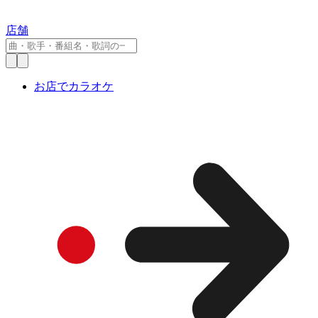
店舗
お店でカラオケ