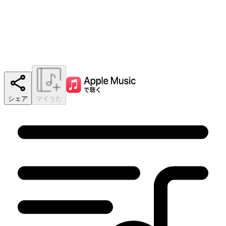
シェア
マイうた