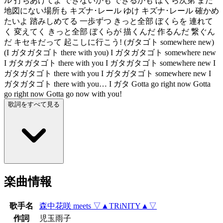
ル 打ちあけてよ できないかも できるかも ぼくら次第 まだ
地図にない場所も キズナ･レール ゆけ キズナ･レール 確かめ
たいよ 踏みしめてる 一歩ずつ きっと全部 ぼくらを 連れて
く 変えてく きっと全部 ぼくらが 描くんだ 作るんだ 繋ぐん
だ キセキだって 起こしに行こう! (ガタゴト somewhere new)
(I ガタガタゴト there with you) I ガタガタゴト somewhere new
I ガタガタゴト there with you I ガタガタゴト somewhere new I
ガタガタゴト there with you I ガタガタゴト somewhere new I
ガタガタゴト there with you… I ガタ Gotta go right now Gotta
go right now Gotta go now with you!
歌詞をすべて見る
楽曲情報
歌手名
森中花咲 meets ▽▲TRiNITY▲▽
作詞
児玉雨子