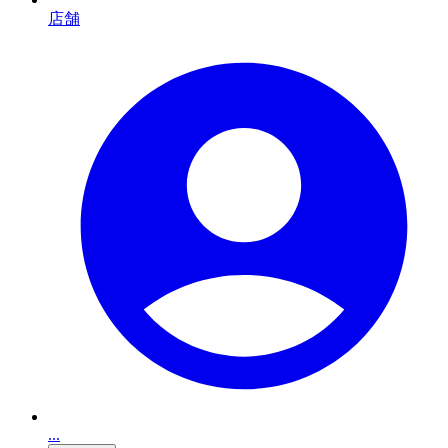
店舗
...