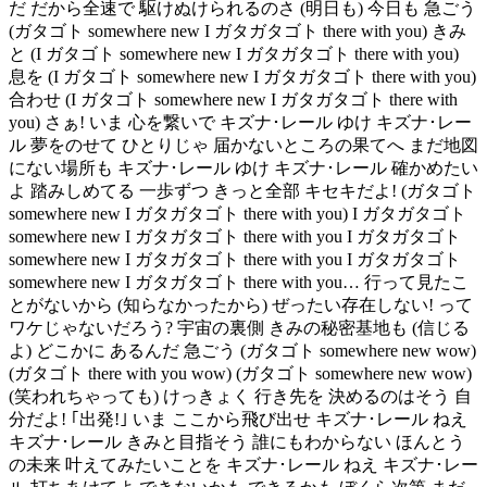
だ だから全速で 駆けぬけられるのさ (明日も) 今日も 急ごう
(ガタゴト somewhere new I ガタガタゴト there with you) きみ
と (I ガタゴト somewhere new I ガタガタゴト there with you)
息を (I ガタゴト somewhere new I ガタガタゴト there with you)
合わせ (I ガタゴト somewhere new I ガタガタゴト there with
you) さぁ! いま 心を繋いで キズナ･レール ゆけ キズナ･レー
ル 夢をのせて ひとりじゃ 届かないところの果てへ まだ地図
にない場所も キズナ･レール ゆけ キズナ･レール 確かめたい
よ 踏みしめてる 一歩ずつ きっと全部 キセキだよ! (ガタゴト
somewhere new I ガタガタゴト there with you) I ガタガタゴト
somewhere new I ガタガタゴト there with you I ガタガタゴト
somewhere new I ガタガタゴト there with you I ガタガタゴト
somewhere new I ガタガタゴト there with you… 行って見たこ
とがないから (知らなかったから) ぜったい存在しない! って
ワケじゃないだろう? 宇宙の裏側 きみの秘密基地も (信じる
よ) どこかに あるんだ 急ごう (ガタゴト somewhere new wow)
(ガタゴト there with you wow) (ガタゴト somewhere new wow)
(笑われちゃっても) けっきょく 行き先を 決めるのはそう 自
分だよ! ｢出発!｣ いま ここから飛び出せ キズナ･レール ねえ
キズナ･レール きみと目指そう 誰にもわからない ほんとう
の未来 叶えてみたいことを キズナ･レール ねえ キズナ･レー