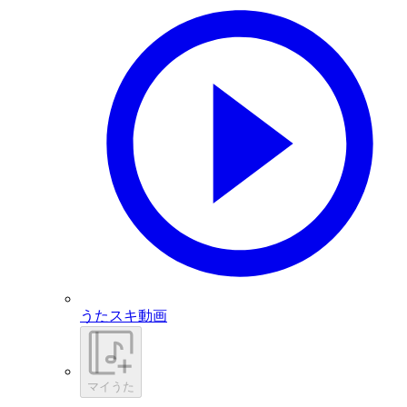
うたスキ動画
マイうた