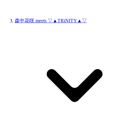
森中花咲 meets ▽▲TRiNITY▲▽