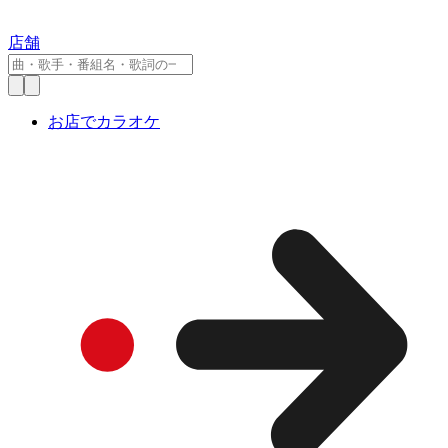
店舗
お店でカラオケ