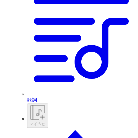
歌詞
マイうた