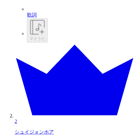
歌詞
マイうた
2
シュイジォンホア