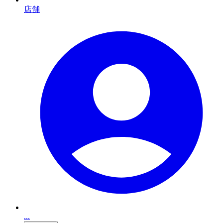
店舗
...