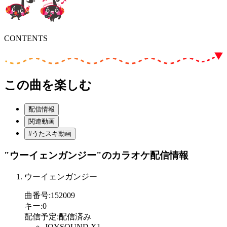
CONTENTS
この曲を楽しむ
配信情報
関連動画
#うたスキ動画
"ウーイェンガンジー"
のカラオケ配信情報
ウーイェンガンジー
曲番号
:
152009
キー
:
0
配信予定
:
配信済み
JOYSOUND X1